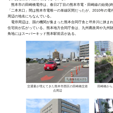
熊本市の田崎橋電停は、春日2丁目の熊本市電・田崎線の始発(終
「二本木口」間は熊本市電唯一の単線区間だったが、2010年の
周辺の地名にちなんでいる。
電停周辺は、国の機関が集まった熊本合同庁舎と坪井川に挟まれ
住宅街が広がっている。熊本地方合同庁舎は、九州農政局や九州
角地にはスーパーキッド熊本駅前店がある。
交通量が増えてきた熊本市西区の田崎橋交差
田崎橋から
点周辺