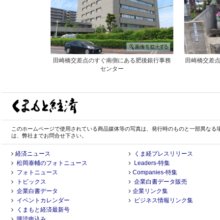
田崎橋交差点のすぐ南側にある肥後銀行事務
田崎橋交差点
センター
このホームページで使用されている商品媒体等の写真は、発行時のものと一部異なる
は、弊社までお問合せ下さい。
経済ニュース
くま経プレスリリース
松岡泰輔のフォトニュース
Leaders-特集
フォトニュース
Companies-特集
トピックス
企業白書データ販売
企業白書データ
企業リンク集
イベントカレンダー
ビジネス情報リンク集
くまもと経済最新号
購読申込み