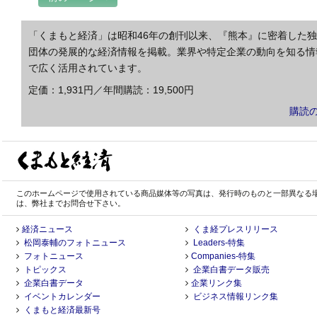
「くまもと経済」は昭和46年の創刊以来、『熊本』に密着した
団体の発展的な経済情報を掲載。業界や特定企業の動向を知る情
で広く活用されています。
定価：1,931円／年間購読：19,500円
購読
このホームページで使用されている商品媒体等の写真は、発行時のものと一部異なる
は、弊社までお問合せ下さい。
経済ニュース
くま経プレスリリース
松岡泰輔のフォトニュース
Leaders-特集
フォトニュース
Companies-特集
トピックス
企業白書データ販売
企業白書データ
企業リンク集
イベントカレンダー
ビジネス情報リンク集
くまもと経済最新号