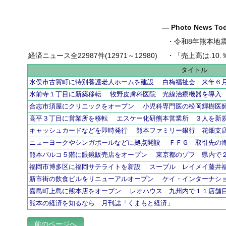
― Photo News T
・
令和8年熊本地
経済ニュース全22987件(12971～12980)
・
「売上高は.10.％増の
タイトル
水俣市古賀町に特別養護老人ホームを建設 白梅福祉会 来年６
水前寺１丁目に新築移転 牧野皮膚科医院 光線治療機器を導入
合志市須屋にクリニックをオープン 小児科専門医の松岡輝樹医
高平３丁目に営業所を移転 エスケー化研熊本営業所 ３人を新
キャッシュカードなどを即時発行 熊本ファミリー銀行 花畑支
ニューヨークやシンガポールなどに拠点開設 ＦＦＧ 取引先の
熊本パルコ５階に眼鏡販売店をオープン 東京都のゾフ 県内で
福岡市博多区に福岡サテライトを新設 スープル レイメイ藤井
新市街の飲食ビルをリニューアルオープン ケイ・インターナシ
嘉島町上島に熊本店をオープン レオハウス 九州内で１１店舗
熊本の経済を知るなら 月刊誌「くまもと経済」
前のページへ