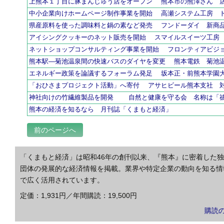
上熊本１丁目に豚まんじゅう店をオープン 熊本市の熊澤さん 
中小企業向けホームページ制作事業を開始 高瀬システム工房 
県産原料を使った調味料と鍋の素など発売 フンドーダイ 新商
アイシングクッキーのネット販売を開始 スマイルスイーツ工房
ネットショップコンサルティング事業を開始 フロンティアビジ
熊本駅―菊池温泉間の快速バスのダイヤを変更 熊本電鉄 菊池
エネルギー政策を論議するフォーラム発足 坂本正・前熊本学園
「おひさまプロジェクト活動」へ寄付 アサヒビール熊本支社 
神社向けの竹繊維製品を開発 自然と健康を守る会 名
熊本の経済を知るなら 月刊誌「くまもと経済」
前のページへ
「くまもと経済」は昭和46年の創刊以来、『熊本』に密着した
団体の発展的な経済情報を掲載。業界や特定企業の動向を知る情
で広く活用されています。
定価：1,931円／年間購読：19,500円
購読