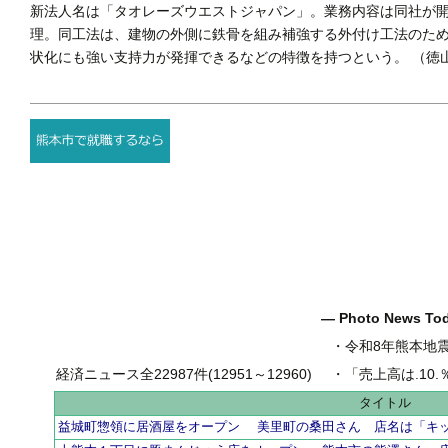
新法人名は「タオレーズウエストジャパン」。業務内容は同社が
理。同工法は、建物の外側に鉄骨を組み補強する外付け工法のた
状化にも強い支持力が発揮できるなどの特徴を持つという。 （徳
― Photo News T
・
令和8年熊本地
経済ニュース全22987件(12951～12960)
・
「売上高は.10.％増の
タイトル
益城町惣領に居酒屋をオープン 美里町の桑田さん 店名は「キ