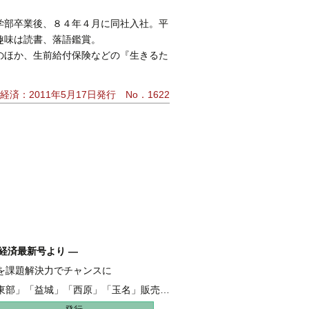
学部卒業後、８４年４月に同社入社。平
趣味は読書、落語鑑賞。
のほか、生前給付保険などの『生きるた
経済：2011年5月17日発行 No．1622
経済最新号より ―
を課題解決力でチャンスに
融 伴走支援強化し、新たな資金需要を開拓
東部」「益城」「西原」「玉名」販売好調
地 全206haうち65haが分譲開始