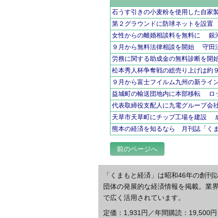
石うす引きの小麦粉を使用した自家
第２グラウンドに防球ネットを設置
女性からの離婚相談料を無料に 銀
９月から無料法律相談を開始 守田
労務に関する助成金の無料診断を開
松本秀人杯争奪戦の総売り上げは約
９月から富士フイルム九州の新ライ
益城町の輸送団地内に本部移転 ロ
代表取締役支配人に九電グループ会
天草市天草町にチップ工場を建設 
熊本の経済を知るなら 月刊誌「く
前のページへ
「くまもと経済」は昭和46年の創刊
団体の発展的な経済情報を掲載。業
で広く活用されています。
定価：1,931円／年間購読：19,500円