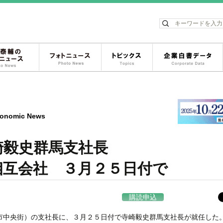
ス
松岡泰輔のフォトニュース
フォトニュース
トピックス
onomic News
崎毅史群馬支社長
互会社 ３月２５日付で
購読申込
市中央街）の支社長に、３月２５日付で寺崎毅史群馬支社長が就任した