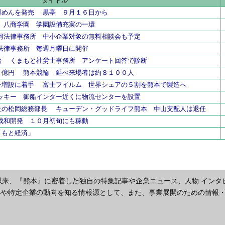
タイトル
製めんを発売 黒亭 ９月１６日から
 八商学園 学園設備充実の一環
河法律事務所 中小企業対象の無料相談会も予定
法律事務所 毎週月曜日に開催
始 くまもと社労士事務所 アンケート回答で診断
９億円 熊本競輪 延べ来場者は約８１００人
ン増設に着手 富士フイルム 世界シェアの５割を熊本で製造へ
ッキー 御船インター近くに物流センターを設置
社の松岡総務部長 キューデン・グッドライフ熊本 中山支配人は退任
成和開発 １０月初旬にも稼動
まもと経済」
以来、『熊本』に密着した独自の特集記事や企業ニュース、人物 インタ
界や特定企業の動向を知る情報源として、また、事業展開のための情報