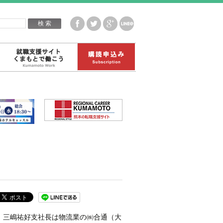
企業白書データ
就職支援サイトくまもとで働こう
購読申込み
。三嶋祐好支社長は物流業の㈱合通（大