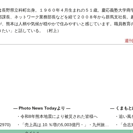
は長野県立科町出身。１９６０年４月生まれの５１歳。慶応義塾大学商
部課長、ネットワーク業務部長などを経て２００８年から群馬支社長。
が、熊本は人柄や気候が穏やかで住みやすいと感じています。職員教育
きたい」と話している。 （村上）
週刊
― Photo News Todayより ―
― くまもと
・
令和8年熊本地震により被災された皆様へ
・
追い風
県内地域金
970)
・
「売上高は.10.％増の5,003億円・」・九州旅客鉄道の古宮洋二社長
・
「合志
県内工業団