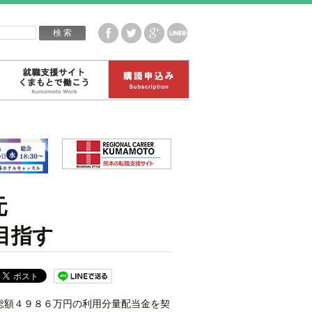
企業白書データ
就職支援サイトくまもとで働こう
購読申込み
元
目指す
総額４９８６万円の利用分量配当金を契