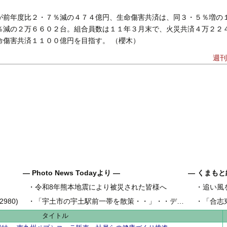
が前年度比２・７％減の４７４億円、生命傷害共済は、同３・５％増の
％減の２万６６０２台。組合員数は１１年３月末で、火災共済４万２２
命傷害共済１１００億円を目指す。 （櫻木）
週刊
― Photo News Todayより ―
― くまもと
・
令和8年熊本地震により被災された皆様へ
・
追い風
県内地域金
980)
・
「宇土市の宇土駅前一帯を散策・・」・・デジカメ松岡の昼散策
・
「合志
県内工業団
タイトル