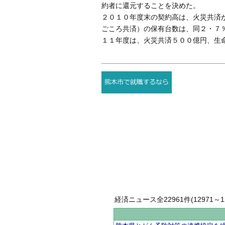
約者に還元することを決めた。
２０１０年度末の契約高は、火災共済
ごころ共済）の保有台数は、同２・７
１１年度は、火災共済５００億円、生
経済ニュース全22961件(12971～12