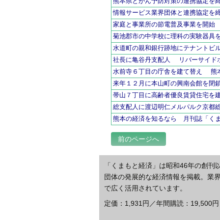
熊本県とがん予防対策の連携協定を
情報サービス業界団体と連携協定を
家庭と事業所の節電普及事業を開始
菊池郡市の中学校に理科の実験器具
水道町の親和銀行跡地にテナントビ
社長に亀谷丹支配人 リバーサイド
水前寺６丁目の庁舎を建て替え 熊
来年１２月に本山町の興南会館を閉
帯山７丁目に高齢者優良賃貸住宅を
総支配人に渡辺明仁メルパルク京都
熊本の経済を知るなら 月刊誌「く
前のページへ
「くまもと経済」は昭和46年の創刊
団体の発展的な経済情報を掲載。業
で広く活用されています。
定価：1,931円／年間購読：19,500円