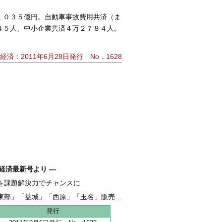
１０３５億円。自動車事故費用共済（ま
４５人、中小企業共済４万２７８４人。
経済：2011年6月28日発行 No．1628
経済最新号より ―
を課題解決力でチャンスに
融 伴走支援強化し、新たな資金需要を開拓
東部」「益城」「西原」「玉名」販売好調
地 全206haうち65haが分譲開始
発行