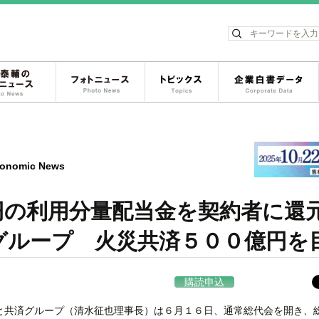
ス
松岡泰輔のフォトニュース
フォトニュース
トピックス
onomic News
円の利用分量配当金を契約者に還
ループ 火災共済５００億円を
購読申込
と共済グループ（清水征也理事長）は６月１６日、通常総代会を開き、