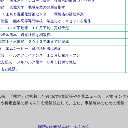
締結 南九州ペプシコーラ販売 社員らの健康づくり推進
締結 崇城大学 地域産業の発展目指す
 くまもと温暖化対策センター 環境省の補助事業
を贈呈 熊本高等専門学校 学生らが３０セットを製作
ル コスギ不動産 １０月下旬に完成予定
ホテル熊本 岩尾社長は相談役に
本市上下水道局 ２０１３年末までに完成
鎖 エムシービー 跡地活用法は未定
建設 ヘルスアライアンス １１月初旬オープン
総支配人 メルパルク熊本 ８月１日付で就任
まもと経済」
以来、『熊本』に密着した独自の特集記事や企業ニュース、人物 インタ
界や特定企業の動向を知る情報源として、また、事業展開のための情報
購読のお申込みはこちらから