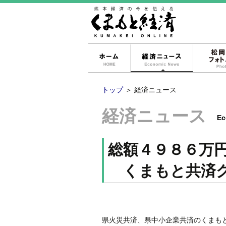
ホーム
経済ニュー
トップ
＞
経済ニュース
経済ニュース
Ec
総額４９８６万
くまもと共済グ
県火災共済、県中小企業共済のくまも