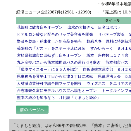
・
令和8年熊本地
経済ニュース全22987件(12981～12990)
・
「売上高は.10.％増の
タイトル
花畑町に飲食店をオープン 出水の大橋さん 店名はポポラ
ヒアルロン酸など配合のリップ美容液を開発 リバテープ製薬 
野菜を乾燥・粉末化した新商品を発売 野彩八巻 原料に特別栽
菊陽町の「ガスト」をステーキ店に改装 すかいらーく ９月１
宮崎県都城市に回転ずし店をオープン 坂本 座席数は１７４席
九州産交バスから熊本城周遊バスの運行引き継ぎ 熊本都市バス
「環境マイスター」に５５人を認定 自販連熊本県支部 ８月２
県事務所を琴平１丁目から江津３丁目に移転 県倫理法人会 
人材派遣業許可申請全国マップを開設 ウィズネス 各エリアの
合志市畿久富にモデルハウス展示場をオープン トータルインフ
熊本の経済を知るなら 月刊誌「くまもと経済」
前のページへ
「くまもと経済」は昭和46年の創刊以来、『熊本』に密着した