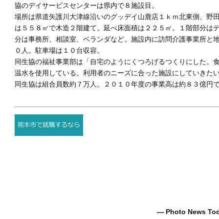
協のデイサービスセンターは県内で８施設目。
場所は県道矢護川大津線沿いのグッデイ山鹿店１ｋｍ北東側、野
は５５８㎡で木造２階建て。延べ床面積は２２５㎡。１階部分は
分は事務所、相談室、ベランダなど。施設内に訪問介護事業所と
０人。駐車場は１０台収容。
同生協の福祉事業部は「自宅のようにくつろげるつくりにした。
温水を使用している。利用者のニーズに合った施設にしていきた
同生協は組合員数約７万人。２０１０年度の事業高は約８３億円で
― Photo News T