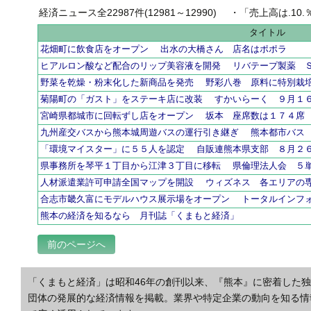
経済ニュース全22987件(12981～12990)
・
「売上高は.10.％増の
タイトル
花畑町に飲食店をオープン 出水の大橋さん 店名はポポラ
ヒアルロン酸など配合のリップ美容液を開発 リバテープ製薬 
野菜を乾燥・粉末化した新商品を発売 野彩八巻 原料に特別栽
菊陽町の「ガスト」をステーキ店に改装 すかいらーく ９月１
宮崎県都城市に回転ずし店をオープン 坂本 座席数は１７４席
九州産交バスから熊本城周遊バスの運行引き継ぎ 熊本都市バス
「環境マイスター」に５５人を認定 自販連熊本県支部 ８月２
県事務所を琴平１丁目から江津３丁目に移転 県倫理法人会 
人材派遣業許可申請全国マップを開設 ウィズネス 各エリアの
合志市畿久富にモデルハウス展示場をオープン トータルインフ
熊本の経済を知るなら 月刊誌「くまもと経済」
前のページへ
「くまもと経済」は昭和46年の創刊以来、『熊本』に密着した
団体の発展的な経済情報を掲載。業界や特定企業の動向を知る情