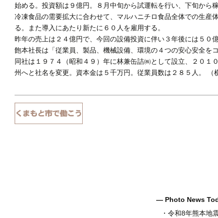
始める。投資額は９億円。８月中旬から試運転を行い、下旬から
冷凍食品の需要拡大に合わせて、マルハニチロ食品全体での生産
る。また導入にあたり新たに６０人を雇用する。
昨年の売上は２４億円で、今回の設備投資に伴い３年後には５０
飽本社長は「従業員、製品、機械設備、環境の４つの安心安全を
同社は１９７４（昭和４９）年に林兼缶詰㈱として設立、２０１
州へと社名を変更。資本金は５千万円。従業員数は２８５人。 （
― Photo News T
・
令和8年熊本地