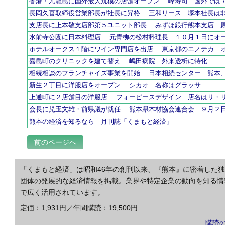
香港・九龍島に国外最大規模の店舗オープン 峰寿司 国外では
長岡久喜取締役営業部長が社長に昇格 三和リース 塚本社長は
支店長に上本敬支店部第５ユニット部長 みずほ銀行熊本支店 
水前寺公園に日本料理店 元青柳の松村料理長 １０月１日にオ
ホテルオークス１階にワイン専門店を出店 東京都のエノテカ 
嘉島町のクリニックを建て替え 嶋田病院 外来透析に特化
相続相談のフランチャイズ事業を開始 日本相続センター 熊本
新生２丁目に洋服店をオープン シカオ 名称はグラッサ
上通町に２店舗目の洋服店 フォーピースデザイン 店名はリ・
会長に児玉文雄・前県議が就任 熊本県木材協会連合会 ９月
熊本の経済を知るなら 月刊誌「くまもと経済」
前のページへ
「くまもと経済」は昭和46年の創刊以来、『熊本』に密着した
団体の発展的な経済情報を掲載。業界や特定企業の動向を知る情
で広く活用されています。
定価：1,931円／年間購読：19,500円
購読