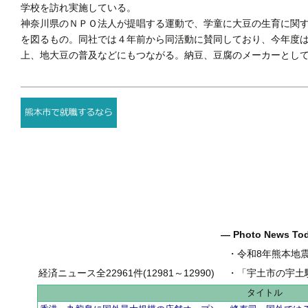
学校を訪れ実施している。
神奈川県のＮＰＯ法人が提唱する運動で、学童に大豆の生育に関
を図るもの。同社では４年前から同活動に賛同しており、今年度
上、地大豆の普及などにもつながる。納豆、豆腐のメーカーとして
― Photo News T
・
令和8年熊本地
経済ニュース全22961件(12981～12990)
・
「宇土市の宇土駅前一
タイトル