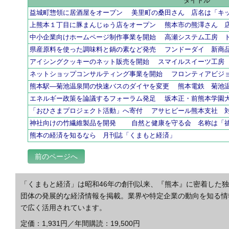
タイトル
益城町惣領に居酒屋をオープン 美里町の桑田さん 店名は「キ
上熊本１丁目に豚まんじゅう店をオープン 熊本市の熊澤さん 
中小企業向けホームページ制作事業を開始 高瀬システム工房 
県産原料を使った調味料と鍋の素など発売 フンドーダイ 新商
アイシングクッキーのネット販売を開始 スマイルスイーツ工房
ネットショップコンサルティング事業を開始 フロンティアビジ
熊本駅―菊池温泉間の快速バスのダイヤを変更 熊本電鉄 菊池
エネルギー政策を論議するフォーラム発足 坂本正・前熊本学園
「おひさまプロジェクト活動」へ寄付 アサヒビール熊本支社 
神社向けの竹繊維製品を開発 自然と健康を守る会 名
熊本の経済を知るなら 月刊誌「くまもと経済」
前のページへ
「くまもと経済」は昭和46年の創刊以来、『熊本』に密着した
団体の発展的な経済情報を掲載。業界や特定企業の動向を知る情
で広く活用されています。
定価：1,931円／年間購読：19,500円