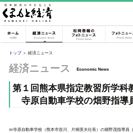
ホーム
経済ニュース
松岡泰輔のフォ
トップ
＞
経済ニュース
経済ニュース
Economic News
第１回熊本県指定教習所学科
寺原自動車学校の畑野指導
㈱寺原自動車学校（熊本市壺川、片桐英夫社長）の畑野茂指導員