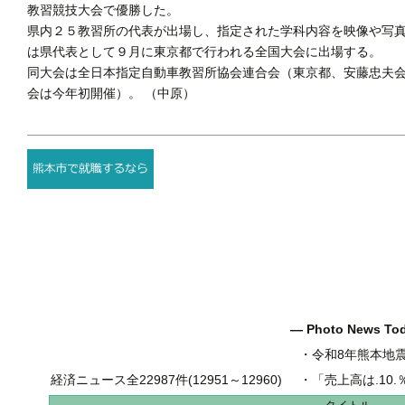
教習競技大会で優勝した。
県内２５教習所の代表が出場し、指定された学科内容を映像や写
は県代表として９月に東京都で行われる全国大会に出場する。
同大会は全日本指定自動車教習所協会連合会（東京都、安藤忠夫
会は今年初開催）。 （中原）
― Photo News T
・
令和8年熊本地
経済ニュース全22987件(12951～12960)
・
「売上高は.10.％増の