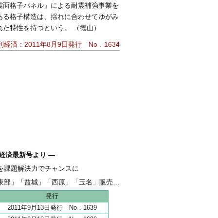
震面格子パネル」による耐震補強事業を
ある格子構造は、揺れに合わせてゆがみ
た特性を持つという。 （徳山）
刊経済：2011年8月9日発行 No．1634
経済最新号より ―
を課題解決力でチャンスに
融 伴走支援強化し、新たな資金需要を開拓
東部」「益城」「西原」「玉名」販売好調
地 全206haうち65haが分譲開始
発行
2011年9月13日発行 No．1639