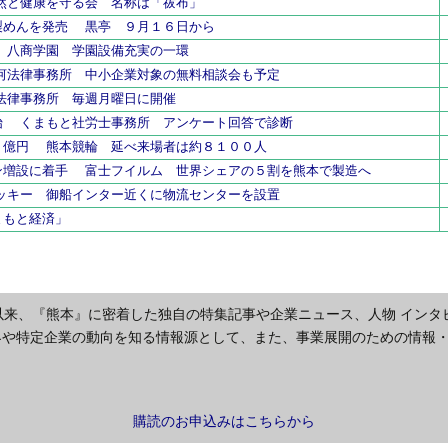
自然と健康を守る会 名称は「祓布」
製めんを発売 黒亭 ９月１６日から
 八商学園 学園設備充実の一環
河法律事務所 中小企業対象の無料相談会も予定
法律事務所 毎週月曜日に開催
始 くまもと社労士事務所 アンケート回答で診断
９億円 熊本競輪 延べ来場者は約８１００人
ン増設に着手 富士フイルム 世界シェアの５割を熊本で製造へ
ッキー 御船インター近くに物流センターを設置
まもと経済」
以来、『熊本』に密着した独自の特集記事や企業ニュース、人物 インタ
界や特定企業の動向を知る情報源として、また、事業展開のための情報
購読のお申込みはこちらから