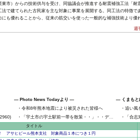
栗東市）からの技術供与を受け、同協議会が推進する耐震補強工法「耐
工法で建てられた古民家を主な対象に事業を展開する。同工法の特徴で
力にも優れることから、従来の筋交いを使った一般的な補強技術より優れ
週
― Photo News Todayより ―
― くまもと
・
令和8年熊本地震により被災された皆様へ
・
追い風
県内地域金
960)
・
「宇土市の宇土駅前一帯を散策・・」・・デジカメ松岡の昼散策
・
「合志
県内工業団
タイトル
付 アサヒビール熊本支社 対象商品１本につき１円