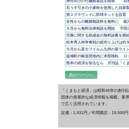
神社向けの竹繊維製品を開発 
石うす引きの小麦粉を使用した自家
第２グラウンドに防球ネットを設置
女性からの離婚相談料を無料に 銀
９月から無料法律相談を開始 守田
労務に関する助成金の無料診断を開
松本秀人杯争奪戦の総売り上げは約
９月から富士フイルム九州の新ライ
益城町の輸送団地内に本部移転 ロ
熊本の経済を知るなら 月刊誌「く
前のページへ
「くまもと経済」は昭和46年の創刊
団体の発展的な経済情報を掲載。業
で広く活用されています。
定価：1,931円／年間購読：19,500円