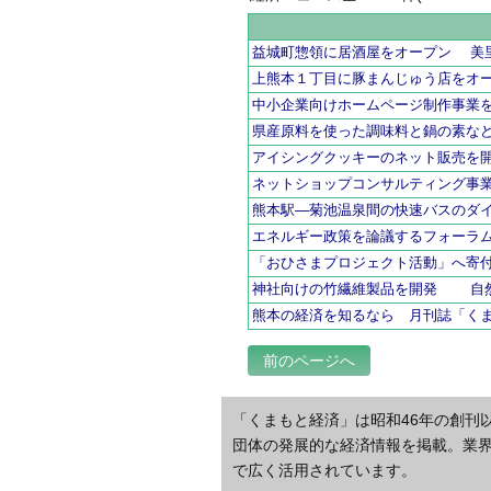
益城町惣領に居酒屋をオープン 美
上熊本１丁目に豚まんじゅう店をオ
中小企業向けホームページ制作事業
県産原料を使った調味料と鍋の素な
アイシングクッキーのネット販売を
ネットショップコンサルティング事
熊本駅―菊池温泉間の快速バスのダ
エネルギー政策を論議するフォーラ
「おひさまプロジェクト活動」へ寄
神社向けの竹繊維製品を開発 
熊本の経済を知るなら 月刊誌「く
前のページへ
「くまもと経済」は昭和46年の創刊
団体の発展的な経済情報を掲載。業
で広く活用されています。