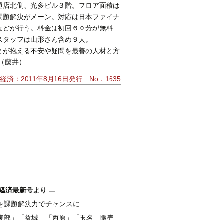
通店北側、光多ビル３階。フロア面積は
問題解決がメーン。対応は日本ファイナ
などが行う。料金は初回６０分が無料
スタッフは山形さん含め９人。
まが抱える不安や疑問を最善の人材と方
（藤井）
経済：2011年8月16日発行 No．1635
経済最新号より ―
を課題解決力でチャンスに
融 伴走支援強化し、新たな資金需要を開拓
東部」「益城」「西原」「玉名」販売好調