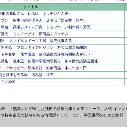
県内工業団
タイトル
里町の桑田さん 店名は「キッチンとん亭」
ープン 熊本市の熊澤さん 店名は「悟空林 熊本」
を開始 高瀬システム工房 トップページ制作料１万円
ど発売 フンドーダイ 新商品７アイテム
開始 スマイルスイーツ工房 販売促進図る
業を開始 フロンティアビジョン 料金は成果報酬制
イヤを変更 熊本電鉄 菊池温泉の滞在時間拡大を狙う
ム発足 坂本正・前熊本学園大学長ら 年４回の講演会開催
付 アサヒビール熊本支社 対象商品１本につき１円
自然と健康を守る会 名称は「祓布」
まもと経済」
以来、『熊本』に密着した独自の特集記事や企業ニュース、人物 インタ
界や特定企業の動向を知る情報源として、また、事業展開のための情報