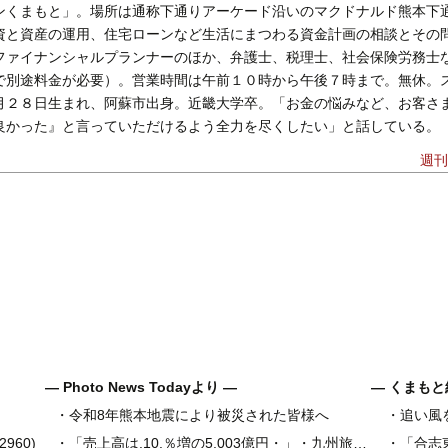
ンくまもと」。場所は通称下通りアーケード沿いのマクドナルド熊本下
資と資産の運用、住宅ローンなど生活にまつわる資金計画の相談とその
ファイナンシャルプランナーのほか、弁護士、税理士、社会保険労務士
で別途料金が必要）。営業時間は午前１０時から午後７時まで。無休。
月２８日生まれ、阿蘇市出身。近畿大学卒。「お金の悩みなど、お客さ
良かった』と言っていただけるよう全力を尽くしたい」と話している。 
週刊
― Photo News Todayより ―
― くまもと
・
令和8年熊本地震により被災された皆様へ
・
追い風
県内地域金
960)
・
「売上高は.10.％増の5,003億円・」・九州旅客鉄道の古宮洋二社長
・
「合志