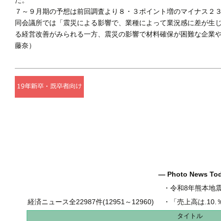
７～９月期の予想は前回調査より８・３ポイント増のマイナス２
同会議所では「震災による影響で、業種によって業況感に差が生
る経営改善がみられる一方、震災の影響で材料確保が困難な企業や
藤奈）
― Photo News T
・
令和8年熊本地
経済ニュース全22987件(12951～12960)
・
「売上高は.10.％増の
タイトル