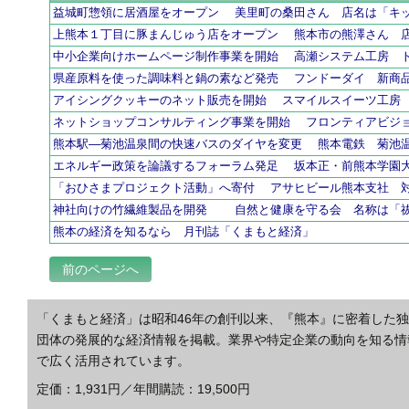
益城町惣領に居酒屋をオープン 美里町の桑田さん 店名は「キ
上熊本１丁目に豚まんじゅう店をオープン 熊本市の熊澤さん 
中小企業向けホームページ制作事業を開始 高瀬システム工房 
県産原料を使った調味料と鍋の素など発売 フンドーダイ 新商
アイシングクッキーのネット販売を開始 スマイルスイーツ工房
ネットショップコンサルティング事業を開始 フロンティアビジ
熊本駅―菊池温泉間の快速バスのダイヤを変更 熊本電鉄 菊池
エネルギー政策を論議するフォーラム発足 坂本正・前熊本学園
「おひさまプロジェクト活動」へ寄付 アサヒビール熊本支社 
神社向けの竹繊維製品を開発 自然と健康を守る会 名
熊本の経済を知るなら 月刊誌「くまもと経済」
前のページへ
「くまもと経済」は昭和46年の創刊以来、『熊本』に密着した
団体の発展的な経済情報を掲載。業界や特定企業の動向を知る情
で広く活用されています。
定価：1,931円／年間購読：19,500円