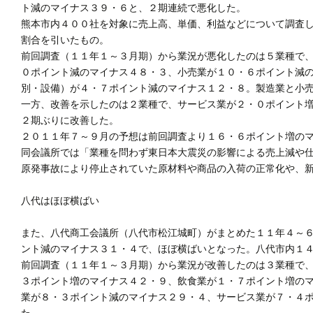
ト減のマイナス３９・６と、２期連続で悪化した。
熊本市内４００社を対象に売上高、単価、利益などについて調査
割合を引いたもの。
前回調査（１１年１～３月期）から業況が悪化したのは５業種で
０ポイント減のマイナス４８・３、小売業が１０・６ポイント減
別・設備）が４・７ポイント減のマイナス１２・８。製造業と小
一方、改善を示したのは２業種で、サービス業が２・０ポイント
２期ぶりに改善した。
２０１１年７～９月の予想は前回調査より１６・６ポイント増の
同会議所では「業種を問わず東日本大震災の影響による売上減や
原発事故により停止されていた原材料や商品の入荷の正常化や、
八代はほぼ横ばい
また、八代商工会議所（八代市松江城町）がまとめた１１年４～
ント減のマイナス３１・４で、ほぼ横ばいとなった。八代市内１
前回調査（１１年１～３月期）から業況が改善したのは３業種で
３ポイント増のマイナス４２・９、飲食業が１・７ポイント増の
業が８・３ポイント減のマイナス２９・４、サービス業が７・４
た。