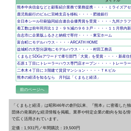
タイトル
熊本中央信金などと顧客紹介業務で業務提携・・・・ミライズア
鹿児島銀行のビルに宮崎支店を移転・・・・肥後銀行
全日本シール印刷協同組合連合会優秀賞を受賞・・・・九州クラ
着工数は前年同月比１２・９％減の９６３戸・・・・１１月県内
合志市に企業版ふるさと納税で寄付・・・・東宝ホーム
富合町にモデルハウス・・・・ARCATH HOME
益城町の大型分譲地にモデルハウス・・・・村田工務店
くまもとSDGsアワードで牽引部門「大賞」を受賞・・・・新産住
石原１丁目にトレーラーハウス専門店オープン・・・・トレーラ
二本木４丁目に３階建て賃貸マンション・・・・ＴＫビル
熊本の経済を知るなら 月刊誌「くまもと経済」
前のページへ
「くまもと経済」は昭和46年の創刊以来、『熊本』に密着した
団体の発展的な経済情報を掲載。業界や特定企業の動向を知る情
で広く活用されています。
定価：1,931円／年間購読：19,500円