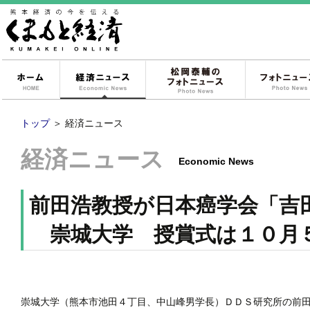
ホーム
経済ニュース
松岡泰輔のフォ
トップ
＞
経済ニュース
経済ニュース
Economic News
前田浩教授が日本癌学会「吉
崇城大学 授賞式は１０
崇城大学（熊本市池田４丁目、中山峰男学長）ＤＤＳ研究所の前