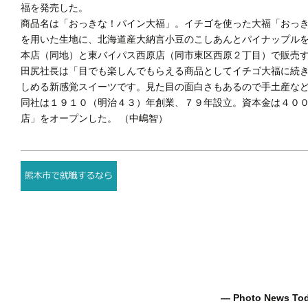
福を発売した。
商品名は「おっきな！パイン大福」。イチゴを使った大福「おっ
を用いた生地に、北海道産大納言小豆のこしあんとパイナップル
本店（同地）と東バイパス西原店（同市東区西原２丁目）で販売
田尻社長は「目でも楽しんでもらえる商品としてイチゴ大福に続
しめる新感覚スイーツです。見た目の面白さもあるので手土産な
同社は１９１０（明治４３）年創業、７９年設立。資本金は４０
店」をオープンした。 （中嶋智）
― Photo News T