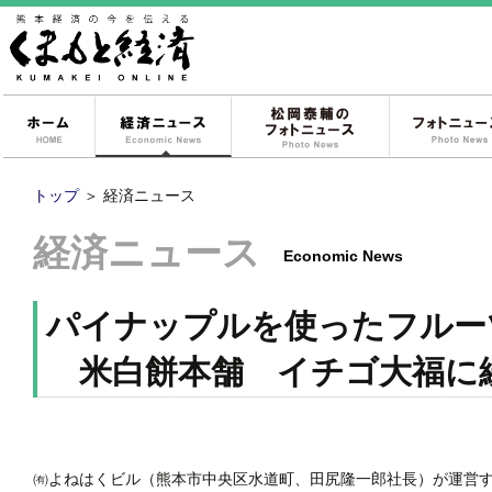
ホーム
経済ニュース
松岡泰輔のフォ
トップ
＞
経済ニュース
経済ニュース
Economic News
パイナップルを使ったフルー
米白餅本舗 イチゴ大福に
㈲よねはくビル（熊本市中央区水道町、田尻隆一郎社長）が運営