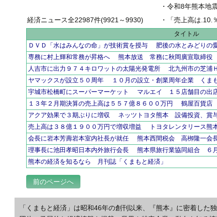
・
令和8年熊本地
経済ニュース全22987件(9921～9930)
・
「売上高は.10.％増の
タイトル
ＤＶＤ「水はみんなの命」が技術賞を授与 肥後の水とみどりの
専務に村上輝和常務が昇格へ 熊本放送 常務に秋岡廣宣取締役
人吉市に出力９７４キロワットの太陽光発電所 北九州市の芝浦
ヤマックスが設立５０周年 １０月の設立・創業周年企業 くま
宇城市松橋町にスーパーマーケット マルエイ １５店舗目の出
１３年２月期決算の売上高は５５７億８６００万円 鶴屋百貨店
アクア効果で３期ぶりに増収 ネッツトヨタ熊本 設備投資、賞
売上高は３８億１９００万円で増収増益 トヨタレンタリース熊
会長に岩本芳壽岩本室内社長が就任 熊本西間税会 高栁隆一会
理事長に池田孝昭日本内外旅行会長 熊本県旅行業協同組合 ６
熊本の経済を知るなら 月刊誌「くまもと経済」
前のページへ
「くまもと経済」は昭和46年の創刊以来、『熊本』に密着した