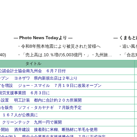
― Photo News Todayより ―
― くまもと
・
令和8年熊本地震により被災された皆様へ
・
追い風
県内地域金
0)
・
「売上高は.10.％増の5,003億円・」・九州旅客鉄道の古宮洋二社長
・
「合志
県内工業団
タイトル
公認会計士協会南九州会 ６月７日付
ープン ヨネザワ 県内新規出店は２年ぶり
アを増設 ジョー・スマイル ７月１９日に改装オープン
就労支援事業団 ６月３日に
を設置 明工計装 都内に合計約２０カ所展開
輪を販売 ソフィ・タカヤナギ ７月販売予定
 １６７人が公務員に
 クリーンテック 九州一円で展開
を開始 酒井建設 接着剤に米糊、断熱材に羊毛を使用
部会が加入 県中小企業再生支援連携会議 ７月に正式決定