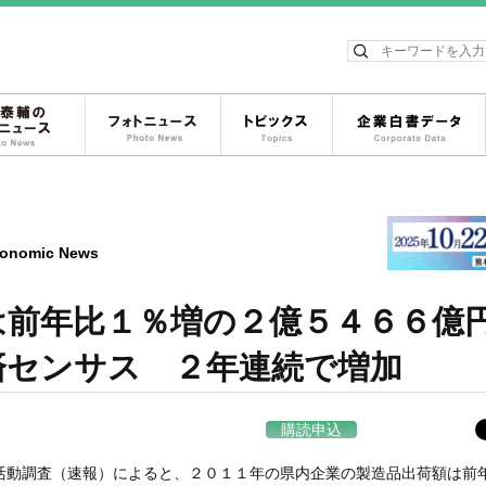
ス
松岡泰輔のフォトニュース
フォトニュース
トピックス
onomic News
は前年比１％増の２億５４６６億
センサス ２年連続で増加
購読申込
活動調査（速報）によると、２０１１年の県内企業の製造品出荷額は前