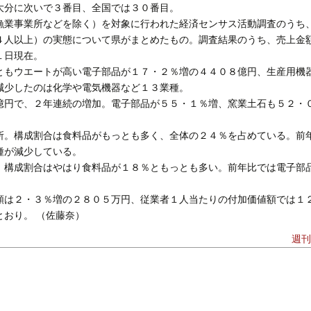
大分に次いで３番目、全国では３０番目。
漁業事業所などを除く）を対象に行われた経済センサス活動調査のうち
４人以上）の実態について県がまとめたもの。調査結果のうち、売上金
１日現在。
ともウエートが高い電子部品が１７・２％増の４４０８億円、生産用機
減少したのは化学や電気機器など１３業種。
億円で、２年連続の増加。電子部品が５５・１％増、窯業土石も５２・
所。構成割合は食料品がもっとも多く、全体の２４％を占めている。前
種が減少している。
。構成割合はやはり食料品が１８％ともっとも多い。前年比では電子部
額は２・３％増の２８０５万円、従業者１人当たりの付加価値額では１
おり。 （佐藤奈）
週刊