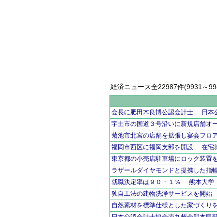
経済ニュース全22987件(9931～994
会長に肥田木良博公認会計士 日本
宇土市の国道３号沿いに新規店舗オ
菊池市北宮の店舗を拡張し宴会フロ
福岡市西区に福岡支部を開設 在宅
東京都の小売店駐車場にロック装置
ラザールダイヤモンドと提携した指
就職決定率は９０・１％ 熊本大学
独自工法の建物洗浄サービスを開始
自然素材を標準仕様とした家づくり
日本公認会計士協会南九州会熊本県