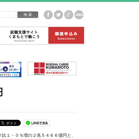
企業白書データ
就職支援サイトくまもとで働こう
購読申込み
円
年比１・０％増の２兆５４６６億円と、