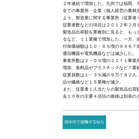
２年連続で増加した。九州では福岡、
全ての事業所・企業（個人経営の農林
よう、製造業に関する事業所（従業者
従業者数などの項目は２０１２年２月
製造品出荷額を業種別に見ると、もっ
るなど、１１業種で増加した。一方、
付加価値額は１０・６％増の９４６７
通信機器や電気機器などは減少した。
事業所数は２・０％増の２２７１事業
増加、食料品やプラスチックなど７業
従業員数は１・３％減の９万７８２人
品や繊維など１５業種が減少。
また、従業者１人当たりの製造品出荷
去１０年の主要４項目の推移は別表のと