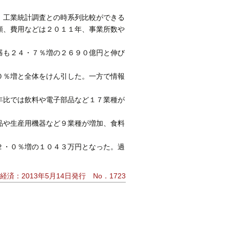
、工業統計調査との時系列比較ができる
額、費用などは２０１１年、事業所数や
器も２４・７％増の２６９０億円と伸び
０％増と全体をけん引した。一方で情報
年比では飲料や電子部品など１７業種が
品や生産用機器など９業種が増加、食料
２・０％増の１０４３万円となった。過
経済：2013年5月14日発行 No．1723