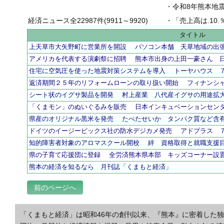
・
令和8年熊本地
経済ニュース全22987件(9911～9920)
・
「売上高は.10.％増の
タイトル
上天草市大矢野町に営業所を開設 パソコン本舗 天草地域の出
アメリカを代表する演劇祭に招聘 熊本市出身の上田一豪さん 
住宅に空気圧を使った地震対策システムを導入 トーヤハウス 
返済期間２５年のリフォームローンの取り扱い開始 フィナンシ
シート状のイグサ製品を開発 村上産業 八代産イグサの用途拡
「くまモン」のぬいぐるみを販売 日本インキュベーションセン
県産のオリジナル黒米を発売 たべたせいか タンパク質など含
ドイツのイージーピックス社の防水デジカメ発売 アドプラス 
知的障害者対象のアロマスクール開校 絆 資格取得と就職支援
県の子育て応援団に登録 全労済熊本県本部 キッズコーナー設
熊本の経済を知るなら 月刊誌「くまもと経済」
前のページへ
「くまもと経済」は昭和46年の創刊以来、『熊本』に密着した