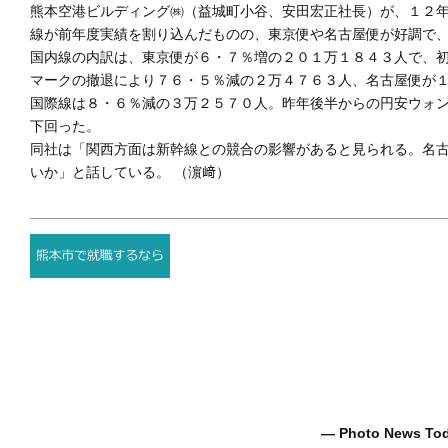
熊本空港ビルディング㈱（益城町小谷、安田宏正社長）が、１２
線が前年度実績を割り込んだものの、東京便や名古屋便が好調で
国内線の内訳は、東京便が６・７％増の２０１万１８４３人で、
マークの撤退により７６・５％減の２万４７６３人、名古屋便が
国際線は８・６％減の３万２５７０人。昨年後半からの円安ウォ
下回った。
同社は「関西方面は新幹線との競合の影響があると見られる。名
いか」と話している。 （濵﨑）
― Photo News T