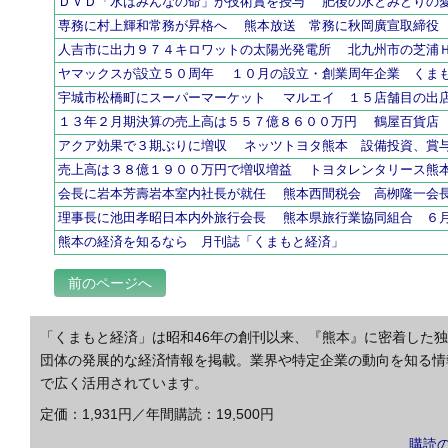
ＤＶＤ「水はみんなの命」が技術賞を授与 肥後の水とみどりの
専務に村上輝和常務が昇格へ 熊本放送 常務に秋岡廣宣取締役
人吉市に出力９７４キロワットの太陽光発電所 北九州市の芝浦
ヤマックスが設立５０周年 １０月の設立・創業周年企業 くま
宇城市松橋町にスーパーマーケット マルエイ １５店舗目の出
１３年２月期決算の売上高は５５７億８６００万円 鶴屋百貨店
アクア効果で３期ぶりに増収 ネッツトヨタ熊本 設備投資、賞
売上高は３８億１９００万円で増収増益 トヨタレンタリース熊
会長に岩本芳壽岩本室内社長が就任 熊本西間税会 高栁隆一会
理事長に池田孝昭日本内外旅行会長 熊本県旅行業協同組合 ６
熊本の経済を知るなら 月刊誌「くまもと経済」
前のページへ
「くまもと経済」は昭和46年の創刊以来、『熊本』に密着した
団体の発展的な経済情報を掲載。業界や特定企業の動向を知る情
で広く活用されています。
定価：1,931円／年間購読：19,500円
購読