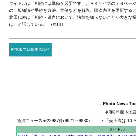
タイトルは「相続には準備が必要です」。Ａ４サイズの７８ペー
の一般知識や手続き方法、実例などを解説。順次内容を更新する
北田代表は「相続・遺言において、法律を知らないことが大きな
ば」と話している。 （東山）
― Photo News T
・
令和8年熊本地
経済ニュース全22987件(9921～9930)
・
「売上高は.10.％増の
タイトル