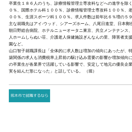
卒業生１８６人のうち、診療情報管理士専攻科などへの進学を除
０％、国際ホテル科１００％、診療情報管理士専攻科１００％、
００％、生涯スポーツ科１００％。求人件数は前年比６％増の５
主な就職先はアイ‐ウッド、シアーズホーム、八尾日進堂、日本郵
朝日野総合病院、ホテルニューオータニ東京、共立メンテナンス
人ホームしらぬい荘、介護老人保健施設ぎんなんの里、障害者支
園など。
山口智子就職課長は「全体的に求人数は増加の傾向にあったが、
築関係の求人も消費税率上昇前の駆け込み需要の影響か増加傾向
の卒業生が各業界で活躍している影響で、安定して地元の優良企
実を結んだ形になった」と話している。 （堀）