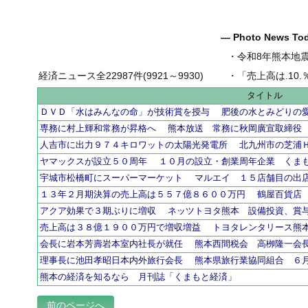
― Photo News T
・
令和8年熊本地
経済ニュース全22987件(9921～9930)
・
「売上高は.10.％増の
タイトル
ＤＶＤ「水はみんなの命」が技術賞を授与 肥後の水とみどりの
専務に村上輝和常務が昇格へ 熊本放送 常務に秋岡廣宣取締役
人吉市に出力９７４キロワットの太陽光発電所 北九州市の芝浦
ヤマックスが設立５０周年 １０月の設立・創業周年企業 くま
宇城市松橋町にスーパーマーケット マルエイ １５店舗目の出
１３年２月期決算の売上高は５５７億８６００万円 鶴屋百貨店
アクア効果で３期ぶりに増収 ネッツトヨタ熊本 設備投資、賞
売上高は３８億１９００万円で増収増益 トヨタレンタリース熊
会長に岩本芳壽岩本室内社長が就任 熊本西間税会 高栁隆一会
理事長に池田孝昭日本内外旅行会長 熊本県旅行業協同組合 ６
熊本の経済を知るなら 月刊誌「くまもと経済」
前のページへ