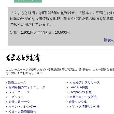
「くまもと経済」は昭和46年の創刊以来、『熊本』に密着した
団体の発展的な経済情報を掲載。業界や特定企業の動向を知る情
で広く活用されています。
定価：1,931円／年間購読：19,500円
購読
このホームページで使用されている商品媒体等の写真は、発行時のものと一部異なる
は、弊社までお問合せ下さい。
経済ニュース
くま経プレスリリース
松岡泰輔のフォトニュース
Leaders-特集
フォトニュース
Companies-特集
トピックス
企業白書データ販売
企業白書データ
企業リンク集
イベントカレンダー
ビジネス情報リンク集
くまもと経済最新号