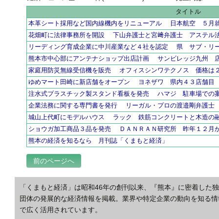
タイトル
本革シート採用など国内線機内をリニューアル 日本航空 ５月
花畑町に法律事務所を開設 下山弁護士と宮﨑弁護士 アステル
リーディング育成企業に中川産業など４社を認定 県 サブ・リ
熊本市中心部にアンテナショップ出店計画 サンビレッジ九州 
家庭用防災無線受信機を販売 オフィスシンワテクノス 価格は
ゆめマート田崎に新店舗をオープン ヨネザワ 県内４３店舗目
注水式プラスチック製スタンド看板を発売 ハマジ 駐車場での
企業法務に関する専門書を発行 リーガル・プロの渡邉剛弁護士
城山上代町にモデルハウス ラック 鉄筋コンクリートと木造の
ショウガ加工商品３品を発売 ＤＡＮＲＡＮ研究所 昨年１２月
熊本の経済を知るなら 月刊誌「くまもと経済」
前のページへ
「くまもと経済」は昭和46年の創刊以来、『熊本』に密着した
団体の発展的な経済情報を掲載。業界や特定企業の動向を知る情
で広く活用されています。