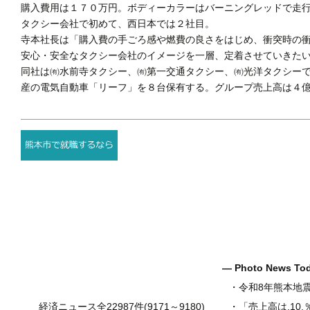
購入費用は１７０万円。ボディーカラーはバーニングレッドで走
タクシー会社で初めて、西日本では２社目。
寺本社長は「購入費の手ごろ感や燃費の良さをはじめ、衝突時の
安心・安全なタクシー会社のイメージを一層、定着させていきた
同社は㈲水前寺タクシー、㈲第一交通タクシー、㈲光洋タクシー
産の電気自動車「リーフ」を８台保有する。グループ売上高は４億
― Photo News T
・
令和8年熊本地
経済ニュース全22987件(9171～9180)
・
「売上高は.10.％増の