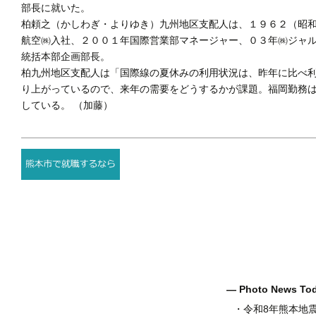
部長に就いた。
柏頼之（かしわぎ・よりゆき）九州地区支配人は、１９６２（昭
航空㈱入社、２００１年国際営業部マネージャー、０３年㈱ジャ
統括本部企画部長。
柏九州地区支配人は「国際線の夏休みの利用状況は、昨年に比べ
り上がっているので、来年の需要をどうするかが課題。福岡勤務
している。 （加藤）
― Photo News T
・
令和8年熊本地