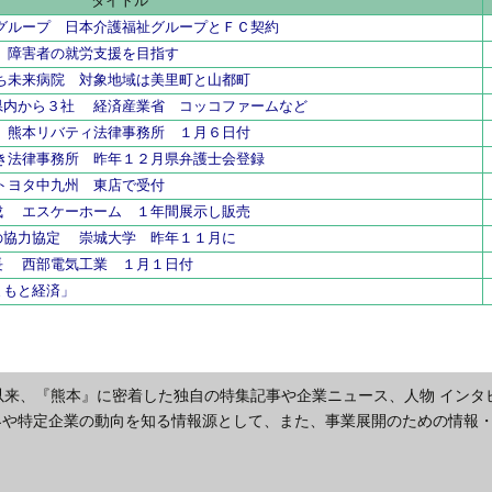
タイトル
グループ 日本介護福祉グループとＦＣ契約
 障害者の就労支援を目指す
ち未来病院 対象地域は美里町と山都町
県内から３社 経済産業省 コッコファームなど
 熊本リバティ法律事務所 １月６日付
き法律事務所 昨年１２月県弁護士会登録
トヨタ中九州 東店で受付
成 エスケーホーム １年間展示し販売
の協力協定 崇城大学 昨年１１月に
長 西部電気工業 １月１日付
まもと経済」
以来、『熊本』に密着した独自の特集記事や企業ニュース、人物 インタ
界や特定企業の動向を知る情報源として、また、事業展開のための情報