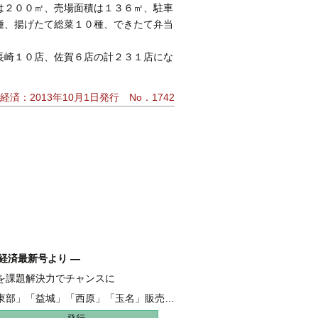
は２００㎡、売場面積は１３６㎡、駐車
種、揚げたて総菜１０種、できたて弁当
長崎１０店、佐賀６店の計２３１店にな
経済：2013年10月1日発行 No．1742
経済最新号より ―
を課題解決力でチャンスに
融 伴走支援強化し、新たな資金需要を開拓
東部」「益城」「西原」「玉名」販売好調
地 全206haうち65haが分譲開始