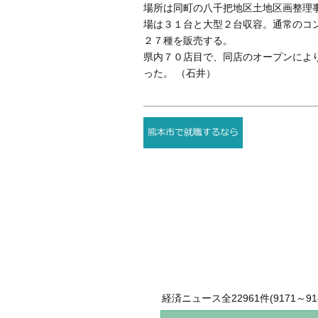
場所は同町の八千把地区土地区画整理
場は３１台と大型２台収容。通常のコ
２７種を販売する。
県内７０店目で、同店のオープンによ
った。 （石井）
経済ニュース全22961件(9171～918