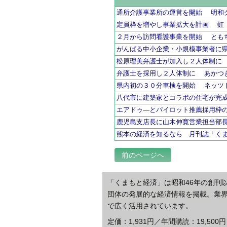
通所介護事業所の運営を開始 明和
定員枠を増やし事業拡大を計画 虹
２月から訪問看護事業を開始 とも
がんばる中小企業・小規模事業者に
松原理美弁護士が加入し２人体制に
弁護士を採用し２人体制に あかつ
県内初の３０分車検を開始 ネッツ
八代市に建築家とコラボの住宅が完
エアドゥ―とパイロット推薦採用枠
鹿児島支店長に山木伸寛営業担当部
熊本の経済を知るなら 月刊誌「く
前のページへ
「くまもと経済」は昭和46年の創刊
団体の発展的な経済情報を掲載。業
で広く活用されています。
定価：1,931円／年間購読：19,500円