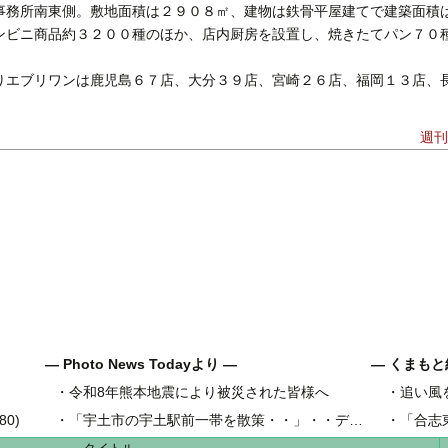
事務所南東側。敷地面積は２９０８㎡、建物は鉄骨平屋建てで建築面積
ンビニ商品約３２００種のほか、店内厨房を設置し、焼きたてパン７０
りエブリワンは鹿児島６７店、大分３９店、宮崎２６店、福岡１３店、
週刊
― Photo News Todayより ―
― くまもと
・
令和8年熊本地震により被災された皆様へ
・
追い風
県内地域金
0)
・
「宇土市の宇土駅前一帯を散策・・」・・デジカメ松岡の昼散策
・
「合志
県内工業団