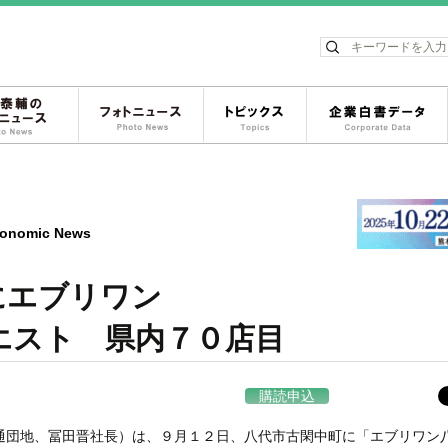
ス
松岡泰輔のフォトニュース
フォトニュース
トピックス
onomic News
にエブリワン
スト 県内７０店目
購読申込
通団地、冨田晋社長）は、９月１２日、八代市古閑中町に「エブリワン