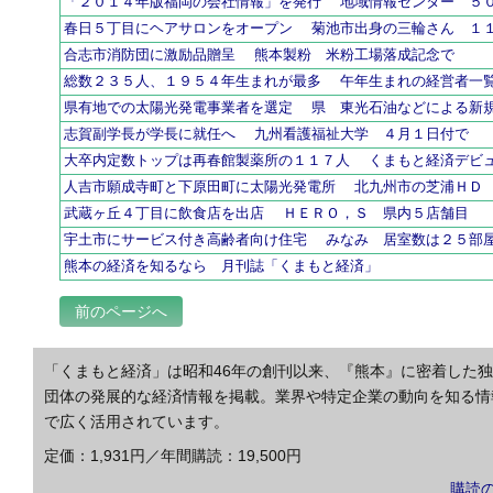
「２０１４年版福岡の会社情報」を発行 地域情報センター ５
春日５丁目にヘアサロンをオープン 菊池市出身の三輪さん １
合志市消防団に激励品贈呈 熊本製粉 米粉工場落成記念で
総数２３５人、１９５４年生まれが最多 午年生まれの経営者一
県有地での太陽光発電事業者を選定 県 東光石油などによる新
志賀副学長が学長に就任へ 九州看護福祉大学 ４月１日付で
大卒内定数トップは再春館製薬所の１１７人 くまもと経済デビ
人吉市願成寺町と下原田町に太陽光発電所 北九州市の芝浦ＨＤ
武蔵ヶ丘４丁目に飲食店を出店 ＨＥＲＯ，Ｓ 県内５店舗目
宇土市にサービス付き高齢者向け住宅 みなみ 居室数は２５部
熊本の経済を知るなら 月刊誌「くまもと経済」
前のページへ
「くまもと経済」は昭和46年の創刊以来、『熊本』に密着した
団体の発展的な経済情報を掲載。業界や特定企業の動向を知る情
で広く活用されています。
定価：1,931円／年間購読：19,500円
購読