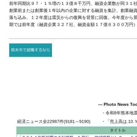
前年同期比９７・１％増の１３億８千万円、融資企業数が同３１
創業前または創業後１年以内の企業に対する融資を集計。創業融
落ち込み、１２年度は震災からの復興を背景に回復。今年度から
期では前年度（融資企業３２７社、融資金額１７億６３００万円
― Photo News T
・
令和8年熊本地
経済ニュース全22987件(9181～9190)
・
「売上高は.10.％増の
タイトル