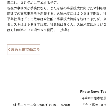
着工し、３月初めに完成する予定。
現在の事務所が手狭になり、また今後の事業拡大に向けた体制を
階建ての支店事務所を新築する。久留米支店は２００８年開設、
平島社長は「ここ数年は全社的に事業拡大路線を続けてきたが、
タカスギは１９９８年設立、社員数は８０人。久留米支店および
は対前年比３０％増の５１億円。 （大島）
― Photo News T
・
令和8年熊本地
経済ニュース全22987件(9191～9200)
・
「売上高は.10.％増の