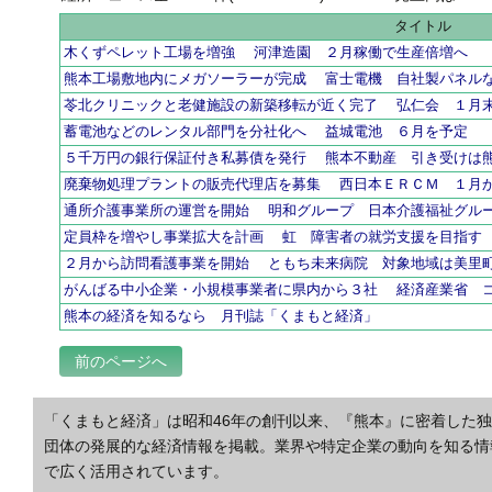
タイトル
木くずペレット工場を増強 河津造園 ２月稼働で生産倍増へ
熊本工場敷地内にメガソーラーが完成 富士電機 自社製パネル
苓北クリニックと老健施設の新築移転が近く完了 弘仁会 １月
蓄電池などのレンタル部門を分社化へ 益城電池 ６月を予定
５千万円の銀行保証付き私募債を発行 熊本不動産 引き受けは
廃棄物処理プラントの販売代理店を募集 西日本ＥＲＣＭ １月
通所介護事業所の運営を開始 明和グループ 日本介護福祉グル
定員枠を増やし事業拡大を計画 虹 障害者の就労支援を目指す
２月から訪問看護事業を開始 ともち未来病院 対象地域は美里
がんばる中小企業・小規模事業者に県内から３社 経済産業省 
熊本の経済を知るなら 月刊誌「くまもと経済」
前のページへ
「くまもと経済」は昭和46年の創刊以来、『熊本』に密着した
団体の発展的な経済情報を掲載。業界や特定企業の動向を知る情
で広く活用されています。