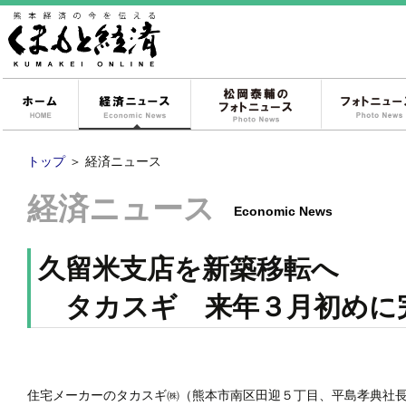
ホーム
経済ニュース
松岡泰輔のフォ
トップ
＞
経済ニュース
経済ニュース
Economic News
久留米支店を新築移転へ
タカスギ 来年３月初めに
住宅メーカーのタカスギ㈱（熊本市南区田迎５丁目、平島孝典社