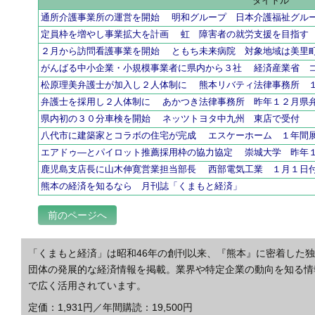
タイトル
通所介護事業所の運営を開始 明和グループ 日本介護福祉グル
定員枠を増やし事業拡大を計画 虹 障害者の就労支援を目指す
２月から訪問看護事業を開始 ともち未来病院 対象地域は美里
がんばる中小企業・小規模事業者に県内から３社 経済産業省 
松原理美弁護士が加入し２人体制に 熊本リバティ法律事務所 
弁護士を採用し２人体制に あかつき法律事務所 昨年１２月県
県内初の３０分車検を開始 ネッツトヨタ中九州 東店で受付
八代市に建築家とコラボの住宅が完成 エスケーホーム １年間
エアドゥ―とパイロット推薦採用枠の協力協定 崇城大学 昨年
鹿児島支店長に山木伸寛営業担当部長 西部電気工業 １月１日
熊本の経済を知るなら 月刊誌「くまもと経済」
前のページへ
「くまもと経済」は昭和46年の創刊以来、『熊本』に密着した
団体の発展的な経済情報を掲載。業界や特定企業の動向を知る情
で広く活用されています。
定価：1,931円／年間購読：19,500円