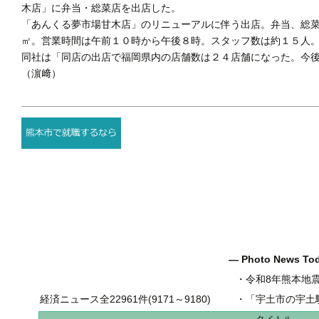
木店」に弁当・総菜店を出店した。
「あんくる夢市場甘木店」のリニューアルに伴う出店。弁当、総
㎡。営業時間は午前１０時から午後８時。スタッフ数は約１５人
同社は「同店の出店で福岡県内の店舗数は２４店舗になった。今
（濵﨑）
― Photo News T
・
令和8年熊本地
経済ニュース全22961件(9171～9180)
・
「宇土市の宇土駅前一