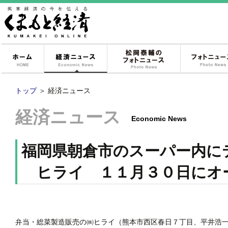
ホーム
経済ニュース
松岡泰輔のフォ
トップ
＞
経済ニュース
経済ニュース
Economic News
福岡県朝倉市のスーパー内に
ヒライ １１月３０日に
弁当・総菜製造販売の㈱ヒライ（熊本市西区春日７丁目、平井浩