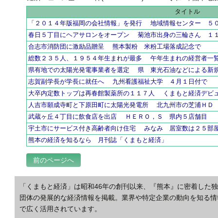
タイトル
「２０１４年版福岡の会社情報」を発行 地域情報センター ５
春日５丁目にヘアサロンをオープン 菊池市出身の三輪さん １
合志市消防団に激励品贈呈 熊本製粉 米粉工場落成記念で
総数２３５人、１９５４年生まれが最多 午年生まれの経営者一
県有地での太陽光発電事業者を選定 県 東光石油などによる新
志賀副学長が学長に就任へ 九州看護福祉大学 ４月１日付で
大卒内定数トップは再春館製薬所の１１７人 くまもと経済デビ
人吉市願成寺町と下原田町に太陽光発電所 北九州市の芝浦ＨＤ
武蔵ヶ丘４丁目に飲食店を出店 ＨＥＲＯ，Ｓ 県内５店舗目
宇土市にサービス付き高齢者向け住宅 みなみ 居室数は２５部
熊本の経済を知るなら 月刊誌「くまもと経済」
前のページへ
「くまもと経済」は昭和46年の創刊以来、『熊本』に密着した
団体の発展的な経済情報を掲載。業界や特定企業の動向を知る情
で広く活用されています。