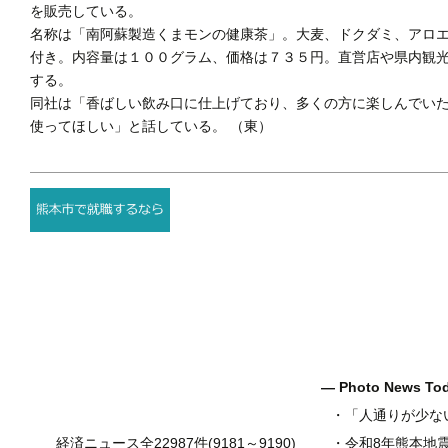
を販売している。
名称は「南阿蘇製造くまモンの健康茶」。大麦、ドクダミ、アロ
付き。内容量は１００グラム、価格は７３５円。直営店や県内観
する。
同社は「香ばしい飲み口に仕上げており、多くの方に楽しんでい
使ってほしい」と話している。 （東）
― Photo News T
・
「人通りが少ない健軍
経済ニュース全22987件(9181～9190)
・
令和8年熊本地