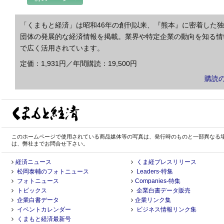
「くまもと経済」は昭和46年の創刊以来、『熊本』に密着した
団体の発展的な経済情報を掲載。業界や特定企業の動向を知る情
で広く活用されています。
定価：1,931円／年間購読：19,500円
購読
このホームページで使用されている商品媒体等の写真は、発行時のものと一部異なる
は、弊社までお問合せ下さい。
経済ニュース
くま経プレスリリース
松岡泰輔のフォトニュース
Leaders-特集
フォトニュース
Companies-特集
トピックス
企業白書データ販売
企業白書データ
企業リンク集
イベントカレンダー
ビジネス情報リンク集
くまもと経済最新号