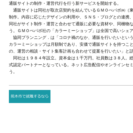
通販サイトの制作・運営代行を行う新サービスを開始する。
通販サイトは同社が取次店契約を結んでいるＧＭＯぺパボ㈱（東
制作。内容に応じたデザインの利用や、ＳＮＳ・ブログとの連携
同社がサイト制作・運営と合わせて通販に必要な資材や、同梱物
う。ＧＭＯぺパボ社の「カラーミーショップ」は全国で高いシェ
協同プランニング．は「コロナ禍のなか、通販を行いたいという
カラーミーショップは月額制であり、安価で通販サイトを持つこ
の、運営の相談・サイト集客計画も合わせて提案を行いたい」と
同社は１９８４年設立。資本金は１千万円。社員数は３８人。総
式認定パートナーとなっている。ネット広告配信やオンラインセ
う。