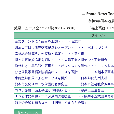
― Photo News T
・
令和8年熊本地
経済ニュース全22987件(3881～3890)
・
「売上高は.10.％増の
タイトル
合志ブランドに４品目を追加・・・・合志市
川尻１丁目に観光交流拠点をオープン・・・・川尻まちづくり
森林総合研究所九州支所と協定・・・・熊本市
県と災害物資協定を締結・・・・太陽工業と県テント工業組合
海外向け「黒毛和牛専用ギフトボックス」を製作・・・・ＪＡ熊
ひとり親家庭福祉協議会にジュースを寄贈・・・・ＪＡ熊本果実
車両型郵便局によるサービスを開始・・・・日本郵便九州支社
熊本市文化スポーツ財団に名称変更・・・・熊本市社会教育振興
コロナ影響、売上半減が３割超える・・・・県商工会連合会
１０団体に令和２年７月豪雨の義援金・・・・県中小企業団体青
熊本の経済を知るなら 月刊誌「くまもと経済」
前のページへ