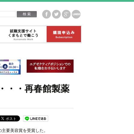
企業白書データ
就職支援サイトくまもとで働こう
購読申込み
・・・再春館製薬
の主要美容賞を受賞した。