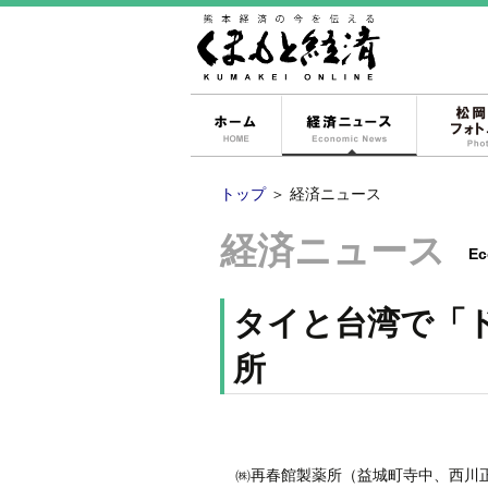
ホーム
経済ニュー
トップ
＞
経済ニュース
経済ニュース
Ec
タイと台湾で「
所
㈱再春館製薬所（益城町寺中、西川正