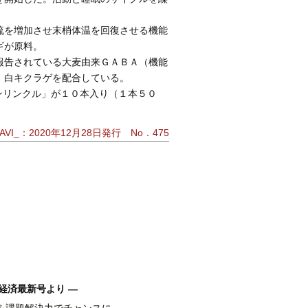
流を増加させ末梢体温を回復させる機能
ギが原料。
報告されている大麦由来ＧＡＢＡ（機能
、白キクラゲを配合している。
ンリンクル」が１０本入り（１本５０
VI_：2020年12月28日発行 No．475
経済最新号より ―
を課題解決力でチャンスに