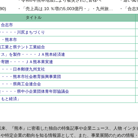
県内地域金
0)
・
「売上高は.10.％増の5,003億円・」・九州旅客鉄道の古宮洋二社長
・
「合志
県内工業団
タイトル
・合志市
ン・・・・川尻まちづくり
・・熊本市
陽工業と県テント工業組合
クス」を製作・・・・ＪＡ熊本経済連
を寄贈・・・・ＪＡ熊本果実連
・・・・日本郵便九州支社
・・・・熊本市社会教育振興事業団
・・・・県商工会連合会
金・・・・県中小企業団体青年部協議会
まもと経済」
以来、『熊本』に密着した独自の特集記事や企業ニュース、人物 インタ
界や特定企業の動向を知る情報源として、また、事業展開のための情報