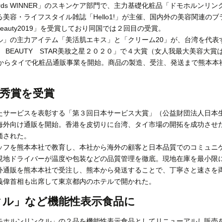
wards WINNER」のスキンケア部門で、主力基礎化粧品「ドモホルン
美容・ライフスタイル雑誌「Hello1!」が主催、国内外の美容関連の
c Beauty2019」を受賞しており同国では２回目の受賞。
」の主力アイテム「美活肌エキス」と「クリーム20」が、台湾を代表
LE BEAUTY STAR美妝之星２０２０」で４大賞（女人我最大美容大
からタイで化粧品通販事業を開始。商品の製造、受注、発送まで熊本本
秀賞を受賞
サービスを表彰する「第３回日本サービス大賞」（公益財団法人日本
外向け通販を開始。香港を皮切りに台湾、タイ市場の開拓を成功させ
価された。
フを熊本本社で教育し、本社から海外の顧客と日本品質でのコミュニ
現地ドライバーが温度や包装などの品質管理を徹底。現地在庫を最小限
外通販を熊本本社で受注し、熊本から発送することで、丁寧さと速さを
義偉首相も出席して東京都内のホテルで開かれた。
クル」など機能性表示食品に
ホルンリンクル」の２品を機能性表示食品としてリニューアルし販売