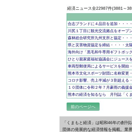
経済ニュース全22987件(3881～389
合志ブランドに４品目を追加・・・
川尻１丁目に観光交流拠点をオープ
森林総合研究所九州支所と協定・・
県と災害物資協定を締結・・・・太
海外向け「黒毛和牛専用ギフトボッ
ひとり親家庭福祉協議会にジュース
車両型郵便局によるサービスを開始
熊本市文化スポーツ財団に名称変更
コロナ影響、売上半減が３割超える
１０団体に令和２年７月豪雨の義援
熊本の経済を知るなら 月刊誌「く
前のページへ
「くまもと経済」は昭和46年の創刊
団体の発展的な経済情報を掲載。業