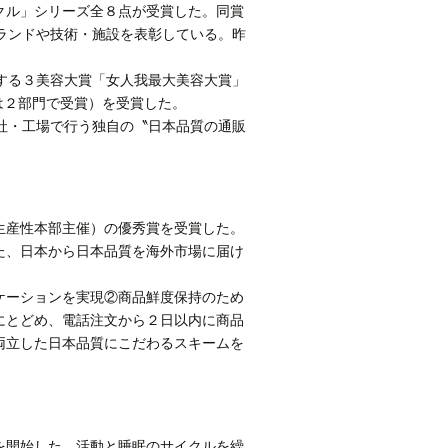
リンクル」シリーズ全８点が受賞した。同賞
ブランドや技術・施設を表彰している。昨
する３美容大賞「女人我最大美容大賞」
賞は２部門で受賞）を受賞した。
社・工場で行う独自の〝日本品質の通販
生産性本部主催）の優秀賞を受賞した。
た、日本から日本品質を海外市場に届け
ケーションを実現②商品鮮度保持のため
にとどめ、電話注文から２日以内に商品
両立した日本品質にこだわるスキームを
を開始した。活動と睡眠のサイクルを繰