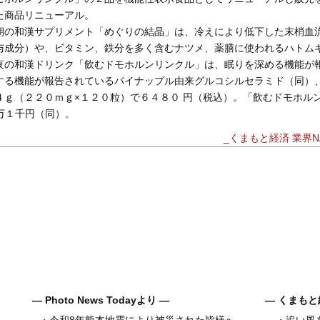
た商品リニューアル。
の和漢サプリメント「めぐりの結晶」は、冷えにより低下した末梢血
与成分）や、ビタミン、鉄分を多く含むナツメ、薬膳に使われるハトム
の和漢ドリンク「飲むドモホルンリンクル」は、眠りを深める機能が
する機能が報告されているパイナップル由来グルコシルセラミド（同）
ｇ（２２０ｍｇ×１２０粒）で６４８０ 円（税込）。「飲むドモホル
万１千円（同）。
_くまもと経済 業界NA
― Photo News Todayより ―
― くまもと
・
令和8年熊本地震により被災された皆様へ
・
追い風