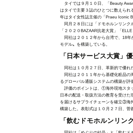
タイでは９月１０日、「Beauty A
はタイで主要３誌のひとつに数えられる
年はタイ女性誌主催の「Praeu Iconi
同月２８日には「ドモホルンリンクル
「２０２０BAZAAR抗老大賞」「EL
同社は２０１２年から台湾で、18年
モデル〟を構築している。
「日本サービス大賞」優
同社は１０月２７日、革新的で優れた
同社は２０１１年から基礎化粧品の海
るグローバル通販システムの構築が評
評価のポイントは、①海外現地スタッ
日本の配送・取扱方法の教育を受けた
を届けるサプライチェーンを確立③海
構築した。表彰式は１０月２７日、菅
「飲むドモホルンリン
同社は「めぐりの結晶」と「飲むドモ