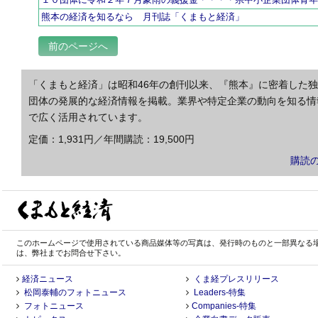
熊本の経済を知るなら 月刊誌「くまもと経済」
前のページへ
「くまもと経済」は昭和46年の創刊以来、『熊本』に密着した
団体の発展的な経済情報を掲載。業界や特定企業の動向を知る情
で広く活用されています。
定価：1,931円／年間購読：19,500円
購読
このホームページで使用されている商品媒体等の写真は、発行時のものと一部異なる
は、弊社までお問合せ下さい。
経済ニュース
くま経プレスリリース
松岡泰輔のフォトニュース
Leaders-特集
フォトニュース
Companies-特集