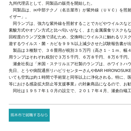
九州代理店として、同製品の販売を開始した。
同製品は、㈱中部テクノ（名古屋市）が紫外線（ＵＶＣ）を照射
イザー」。
同ランプは、強力な紫外線を照射することでカビやウイルスなど
素酸方式やオゾン方式と比べ匂いがなく、また金属腐食リスクも
回程度のランプ交換で済むため、交換時にウイルスに触れるリス
遊するウイルス・菌・カビを９９％以上減少させた試験報告書が
製品は３種類で、３６畳用が税別３５万円（高さ１・１ｍ、幅４
用ランプはそれぞれ税別で３万５千円、６万８千円、８万６千円
瀬倉社長は「米国・ステリルエア社製のランプは、ホワイトハウ
先日、とうや病院通所リハビリセンターさんやBAR HIRONOS
いても空気は約１時間で手術室と同等以上に浄化される。特に、
等における感染拡大防止等支援事業』の対象商品になるので、お
同社は１９５７年１０月の設立で、２０１７年４月、瀬倉白蟻工