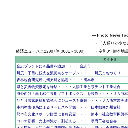
― Photo News T
・
「人通りが少ない健軍
経済ニュース全22987件(3881～3890)
・
令和8年熊本地
タイトル
合志ブランドに４品目を追加・・・・合志市
川尻１丁目に観光交流拠点をオープン・・・・川尻まちづくり
森林総合研究所九州支所と協定・・・・熊本市
県と災害物資協定を締結・・・・太陽工業と県テント工業組合
海外向け「黒毛和牛専用ギフトボックス」を製作・・・・ＪＡ熊
ひとり親家庭福祉協議会にジュースを寄贈・・・・ＪＡ熊本果実
車両型郵便局によるサービスを開始・・・・日本郵便九州支社
熊本市文化スポーツ財団に名称変更・・・・熊本市社会教育振興
コロナ影響、売上半減が３割超える・・・・県商工会連合会
１０団体に令和２年７月豪雨の義援金・・・・県中小企業団体青