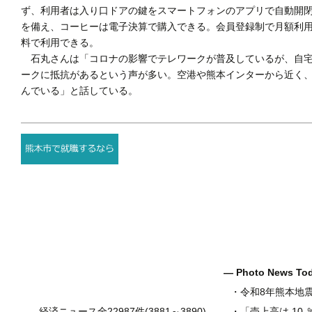
ず、利用者は入り口ドアの鍵をスマートフォンのアプリで自動開閉
を備え、コーヒーは電子決算で購入できる。会員登録制で月額利
料で利用できる。
石丸さんは「コロナの影響でテレワークが普及しているが、自宅
ークに抵抗があるという声が多い。空港や熊本インターから近く
んでいる」と話している。
― Photo News T
・
令和8年熊本地
経済ニュース全22987件(3881～3890)
・
「売上高は.10.％増の