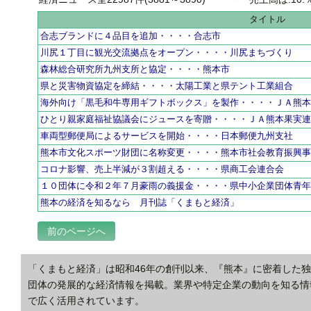
タイトル
合志ブランドに４品目を追加・・・・合志市
川尻１丁目に観光交流拠点をオープン・・・・川尻まちづくり
森林総合研究所九州支所と協定・・・・熊本市
県と災害物資協定を締結・・・・太陽工業と県テント工業組合
海外向け「黒毛和牛専用ギフトボックス」を製作・・・・ＪＡ熊
ひとり親家庭福祉協議会にジュースを寄贈・・・・ＪＡ熊本果実
車両型郵便局によるサービスを開始・・・・日本郵便九州支社
熊本市文化スポーツ財団に名称変更・・・・熊本市社会教育振興
コロナ影響、売上半減が３割超える・・・・県商工会連合会
１０団体に令和２年７月豪雨の義援金・・・・県中小企業団体青
熊本の経済を知るなら 月刊誌「くまもと経済」
前のページへ
「くまもと経済」は昭和46年の創刊以来、『熊本』に密着した
団体の発展的な経済情報を掲載。業界や特定企業の動向を知る情
で広く活用されています。