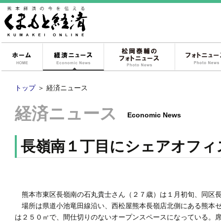
ホーム
経済ニュース
松岡泰輔のフォ
トップ
＞
経済ニュース
経済ニュース
Economic News
長嶺南１丁目にシェアオフィ
熊本市東区長嶺南の石丸貴士さん（２７歳）は１月初旬、同区長
場所は県道小池竜田線沿い、西松屋熊本長嶺店北側にある熊本ゼ
は２５０㎡で、間仕切りのないオープンスペースになっている。