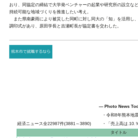
おり、同協定の締結で大学発ベンチャーの起業や研究所の設立な
持続可能な地域づくりを推進したい考え。
また県南豪雨により被災した同町に対し同大の「知」を活用し、
調印式があり、原田学長と吉瀬町長が協定書を交わした。
― Photo News T
・
令和8年熊本地
経済ニュース全22987件(3881～3890)
・
「売上高は.10.％増の
タイトル