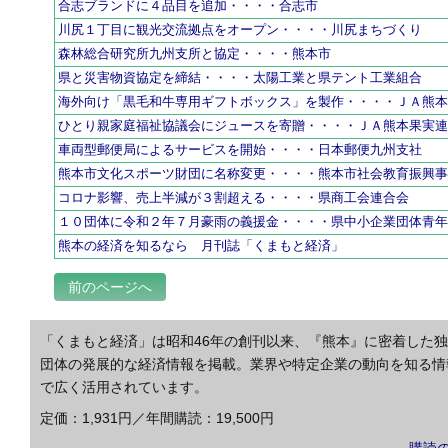
合志ブランドに４品目を追加・・・・合志市
川尻１丁目に観光交流拠点をオープン・・・・川尻まちづくり
森林総合研究所九州支所と協定・・・・熊本市
県と災害物資協定を締結・・・・太陽工業と県テント工業組合
海外向け「黒毛和牛専用ギフトボックス」を製作・・・・ＪＡ熊
ひとり親家庭福祉協議会にジュースを寄贈・・・・ＪＡ熊本果実
車両型郵便局によるサービスを開始・・・・日本郵便九州支社
熊本市文化スポーツ財団に名称変更・・・・熊本市社会教育振興
コロナ影響、売上半減が３割超える・・・・県商工会連合会
１０団体に令和２年７月豪雨の義援金・・・・県中小企業団体青
熊本の経済を知るなら 月刊誌「くまもと経済」
前のページへ
「くまもと経済」は昭和46年の創刊以来、『熊本』に密着した
団体の発展的な経済情報を掲載。業界や特定企業の動向を知る情
で広く活用されています。
定価：1,931円／年間購読：19,500円
購読