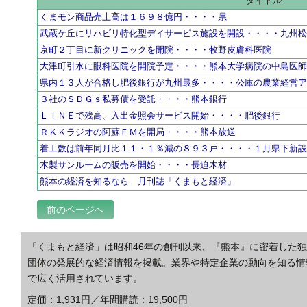
タイトル
くまモン商品売上高は１６９８億円・・・・県
武蔵ケ丘にリハビリ特化型デイサービス施設を開設・・・・九州
京町２丁目に新クリニックを開院・・・・牧野皮膚科医院
大津町引水に眼科医院を開院予定・・・・熊本大学病院の中島医
県内１３人が合格し肥後銀行が九州最多・・・・公庫の農業経営
３社のＳＤＧｓ私募債を受託・・・・熊本銀行
ＬＩＮＥで残高、入出金照会サービス開始・・・・肥後銀行
ＲＫＫラジオの阿蘇ＦＭを開局・・・・熊本放送
着工数は前年同月比１１・１％減の８９３戸・・・・１月県下新
木製サンルームの販売を開始・・・・長迫木材
熊本の経済を知るなら 月刊誌「くまもと経済」
前のページへ
「くまもと経済」は昭和46年の創刊以来、『熊本』に密着した
団体の発展的な経済情報を掲載。業界や特定企業の動向を知る情
で広く活用されています。
定価：1,931円／年間購読：19,500円