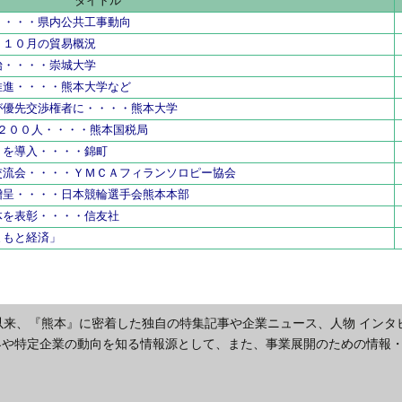
タイトル
・・・・県内公共工事動向
・１０月の貿易概況
始・・・・崇城大学
推進・・・・熊本大学など
が優先交渉権者に・・・・熊本大学
７２００人・・・・熊本国税局
リを導入・・・・錦町
交流会・・・・ＹＭＣＡフィランソロピー協会
贈呈・・・・日本競輪選手会熊本本部
体を表彰・・・・信友社
まもと経済」
以来、『熊本』に密着した独自の特集記事や企業ニュース、人物 インタ
界や特定企業の動向を知る情報源として、また、事業展開のための情報