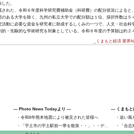
表した。
された、令和６年度科学研究費補助金（科研費）の配分状況によると
部のある大学を除く、九州の私立大学での配分額は１位、採択件数は５
活動に必要な資金を研究者に助成するしくみの一つで、人文・社会科
創的・先駆的な学術研究を対象としている。令和６年度の予算額は約２
_くまもと経済 業界NA
― Photo News Todayより ―
― くまもと
・
令和8年熊本地震により被災された皆様へ
・
追い風
県内地域金
・
「宇土市の宇土駅前一帯を散策・・」・・デジカメ松岡の昼散策
・
「合志
県内工業団