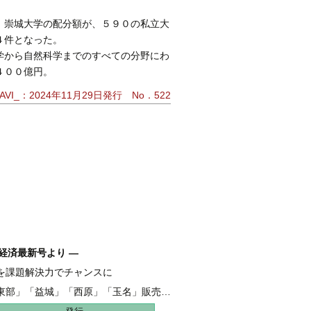
、崇城大学の配分額が、５９０の私立大
４件となった。
学から自然科学までのすべての分野にわ
４００億円。
VI_：2024年11月29日発行 No．522
経済最新号より ―
を課題解決力でチャンスに
融 伴走支援強化し、新たな資金需要を開拓
東部」「益城」「西原」「玉名」販売好調
地 全206haうち65haが分譲開始