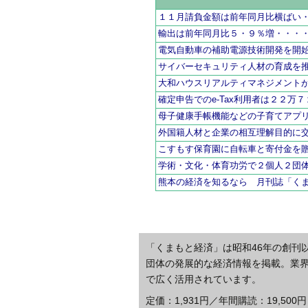
１１月請負金額は前年同月比横ばい
輸出は前年同月比５・９％増・・・
電気自動車の補助電源技術開発を開
サイバーセキュリティ人材の育成を
大和ハウスリアルティマネジメント
確定申告でのe-Tax利用者は２２万
母子健康手帳機能などの子育てアプ
外国籍人材と企業の相互理解目的に
こすもす保育園に自転車と寄付金を
学術・文化・体育功労で２個人２団
熊本の経済を知るなら 月刊誌「く
「くまもと経済」は昭和46年の創刊
団体の発展的な経済情報を掲載。業
で広く活用されています。
定価：1,931円／年間購読：19,500円