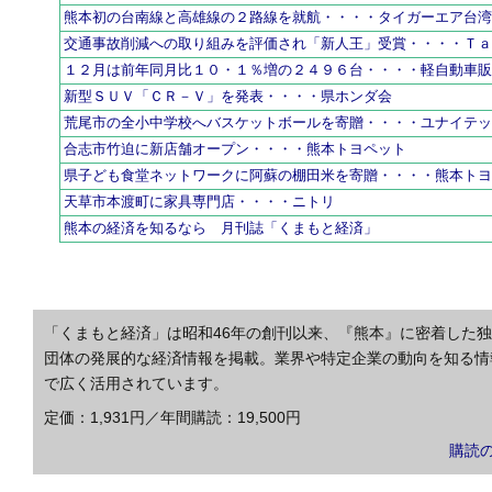
熊本初の台南線と高雄線の２路線を就航・・・・タイガーエア台
交通事故削減への取り組みを評価され「新人王」受賞・・・・Ｔ
１２月は前年同月比１０・１％増の２４９６台・・・・軽自動車
新型ＳＵＶ「ＣＲ－Ｖ」を発表・・・・県ホンダ会
荒尾市の全小中学校へバスケットボールを寄贈・・・・ユナイテ
合志市竹迫に新店舗オープン・・・・熊本トヨペット
県子ども食堂ネットワークに阿蘇の棚田米を寄贈・・・・熊本ト
天草市本渡町に家具専門店・・・・ニトリ
熊本の経済を知るなら 月刊誌「くまもと経済」
「くまもと経済」は昭和46年の創刊以来、『熊本』に密着した
団体の発展的な経済情報を掲載。業界や特定企業の動向を知る情
で広く活用されています。
定価：1,931円／年間購読：19,500円
購読