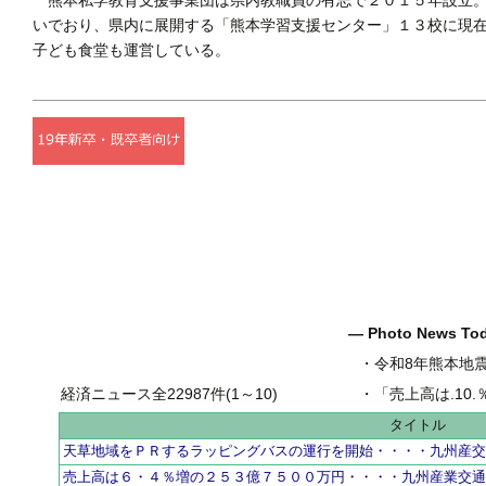
いでおり、県内に展開する「熊本学習支援センター」１３校に現
子ども食堂も運営している。
― Photo News T
・
令和8年熊本地
経済ニュース全22987件(1～10)
・
「売上高は.10.％増の
タイトル
天草地域をＰＲするラッピングバスの運行を開始・・・・九州産
売上高は６・４％増の２５３億７５００万円・・・・九州産業交