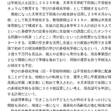
は学校法人を設立し２０２５年春、天草市天草町下田南に不登校
キュラムで教育する「学びの多様化学校」として開校するもので
廃校になった天草市立下田南小の校舎跡を活用し２３年８月から
校」として私立学校化する。敷地面積は２４１９㎡、建物は木造
体育館などで構成する。生徒の定員は各学年２０人の合計６０人
といった基礎学力の定着を目的に生徒個々の課題に応じたオンラ
る田園や小田床（こざとこ）湾が近いといった自然豊かな立地を
タートする。近隣の空き家を活用し生徒とその家族が利用できる
国で初めての宿泊体験型の学びの多様化学校になるという。入学
２億５千万円を見込み、個人や企業から寄付を募る。現在事業団
となり開校に向けて準備を進めており、同校の運営を担う学校法
が就任する予定。
学びの多様化学校（旧・不登校特例校）は不登校生の事情に配慮
ることができる。他校からの転校もでき、通常と同じ卒業資格が
高尾山学園（東京都）に初めて導入された。８月末現在で全国に
の多様化学校を全国に３００校設置したい考え。現在認可を申請
する計画だという。
仙波理事長は「引きこもりの子どもたちが外出するきっかけにな
開校を決めた。地域と一体になり、過疎化や高齢化が進む地域の
熊本私学教育支援事業団は県内教職員の有志で２０１５年設立。