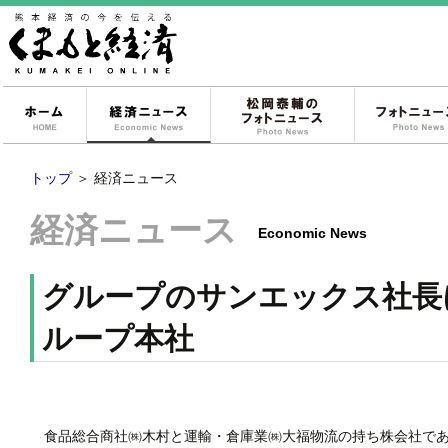
ホーム
経済ニュース
松岡泰輔のフォ
トップ
＞
経済ニュース
経済ニュース
Economic News
グループのサンエックス社長
ループ本社
食品総合商社㈱木村と運輸・倉庫業㈱大福物流の持ち株会社であ