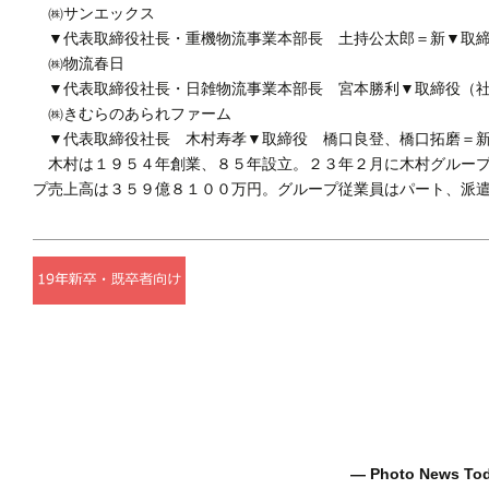
㈱サンエックス
▼代表取締役社長・重機物流事業本部長 土持公太郎＝新▼取締
㈱物流春日
▼代表取締役社長・日雑物流事業本部長 宮本勝利▼取締役（社
㈱きむらのあられファーム
▼代表取締役社長 木村寿孝▼取締役 橋口良登、橋口拓磨＝新
木村は１９５４年創業、８５年設立。２３年２月に木村グループ
プ売上高は３５９億８１００万円。グループ従業員はパート、派
― Photo News T