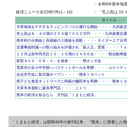
・
令和8年熊本地
経済ニュース全22987件(1～10)
・
「売上高は.10.％増の
タイトル
天草地域をＰＲするラッピングバスの運行を開始・・・・九州産
売上高は６・４％増の２５３億７５００万円・・・・九州産業交
熊本初の台南線と高雄線の２路線を就航・・・・タイガーエア台
交通事故削減への取り組みを評価され「新人王」受賞・・・・Ｔ
１２月は前年同月比１０・１％増の２４９６台・・・・軽自動車
新型ＳＵＶ「ＣＲ－Ｖ」を発表・・・・県ホンダ会
荒尾市の全小中学校へバスケットボールを寄贈・・・・ユナイテ
合志市竹迫に新店舗オープン・・・・熊本トヨペット
県子ども食堂ネットワークに阿蘇の棚田米を寄贈・・・・熊本ト
天草市本渡町に家具専門店・・・・ニトリ
熊本の経済を知るなら 月刊誌「くまもと経済」
「くまもと経済」は昭和46年の創刊以来、『熊本』に密着した