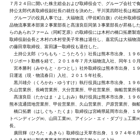
７月２４日に開いた株主総会および取締役会で、グループ会社で
持公太郎代表取締役副社長の就任を決めた。平川英四郎社長は相
グループの役員人事では、大福物流（甲佐町白旗）の社外取締役
品物流事業本部第２事業部長と髙濵良臣同第３事業部長が昇格し
らのあられファーム（同町芝原）の取締役には木村の橋口拓磨製
取締役副会長と木村の木村登美子常務は退任し、嘉宏氏は大福物流
の藤田章取締役、富田謙一取締役も退任した。
土持公太郎（つちもち・こうたろう）社長は熊本市出身、１９６
リジポート勤務を経て、２０１８年７月大福物流入社、同年１０
宮本勝利（みやもと・かつとし）社外取締役は熊本市出身、１９
日運送（現・物流春日）入社、２０１５年社長。
黒川雄介（くろかわ・ゆうすけ）執行役員は熊本市出身、１９６
久山営業所、長崎営業所、大分営業所、甲佐営業所、御船営業所
髙濵良臣（たかはま・よしおみ）執行役員は熊本市出身、１９６
熊本流通団地営業所、甲佐営業所、久山営業所、戸原営業所、御
橋口拓磨（はしぐち・たくま）取締役は宮崎県延岡市出身、１９
トベンディング㈱、山田工業㈱、アイシン・エィ・ダブリュ工業
長。
廣田輝（ひろた・あきら）取締役は天草市出身、１９７４年６月
１０月木村に製造事業本部原料調達室主幹として入社。