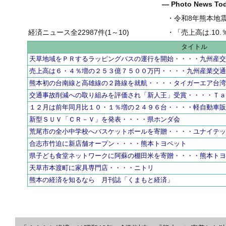
― Photo News T
・
令和8年熊本地
経済ニュース全22987件(1～10)
・
「売上高は.10.％増の
タイトル
天草地域をＰＲするラッピングバスの運行を開始・・・・九州産
売上高は６・４％増の２５３億７５００万円・・・・九州産業交
熊本初の台南線と高雄線の２路線を就航・・・・タイガーエア台
交通事故削減への取り組みを評価され「新人王」受賞・・・・Ｔ
１２月は前年同月比１０・１％増の２４９６台・・・・軽自動車
新型ＳＵＶ「ＣＲ－Ｖ」を発表・・・・県ホンダ会
荒尾市の全小中学校へバスケットボールを寄贈・・・・ユナイテ
合志市竹迫に新店舗オープン・・・・熊本トヨペット
県子ども食堂ネットワークに阿蘇の棚田米を寄贈・・・・熊本ト
天草市本渡町に家具専門店・・・・ニトリ
熊本の経済を知るなら 月刊誌「くまもと経済」