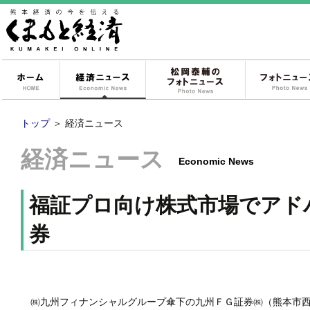
ホーム
経済ニュース
松岡泰輔のフォ
トップ
＞
経済ニュース
経済ニュース
Economic News
福証プロ向け株式市場でアド
券
㈱九州フィナンシャルグループ傘下の九州ＦＧ証券㈱（熊本市西