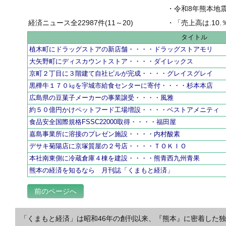
・
令和8年熊本地
経済ニュース全22987件(11～20)
・
「売上高は.10.％増の
タイトル
植木町にドラッグストアの新店舗・・・・ドラッグストアモリ
大矢野町にディスカウントストア・・・・ダイレックス
京町２丁目に３階建て自社ビルが完成・・・・グレイスグレイ
黒樺牛１７０㎏を宇城市給食センターに寄付・・・・杉本本店
広島県の豆菓子メーカーの事業譲受・・・・風雅
約５０億円かけペットフード工場増設・・・・ベストアメニティ
食品安全国際規格FSSC22000取得・・・・福田屋
嘉島事業所に溶接のプレゼン施設・・・・内村酸素
デサキ菊陽店に京塚質屋の２号店・・・・ＴＯＫＩＯ
本社南東側に冷蔵倉庫４棟を建設・・・・熊青西九州青果
熊本の経済を知るなら 月刊誌「くまもと経済」
前のページへ
「くまもと経済」は昭和46年の創刊以来、『熊本』に密着した