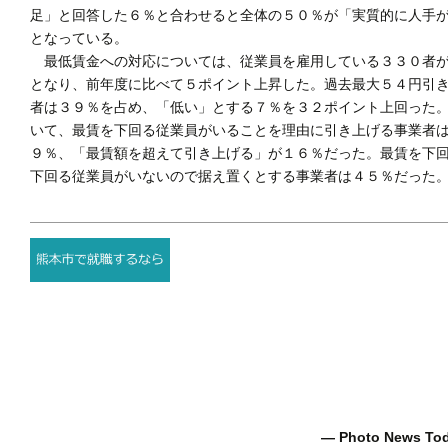
足」と回答した６％と合わせると全体の５０％が「実質的に人手
となっている。
最低賃金への対応については、従業員を雇用している３３０者が
となり、前年度に比べて５ポイント上昇した。過去最大５４円引
者は３９％を占め、「低い」とする７％を３２ポイント上回った
いて、最賃を下回る従業員がいることを理由に引き上げる事業者
９％、「最賃額を超えて引き上げる」が１６％だった。最賃を下
下回る従業員がいないので据え置くとする事業者は４５％だった
― Photo News T