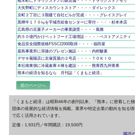
植木町にドラッグストアの新店舗・・・・ドラッグストアモリ
大矢野町にディスカウントストア・・・・ダイレックス
京町２丁目に３階建て自社ビルが完成・・・・グレイスグレイ
黒樺牛１７０㎏を宇城市給食センターに寄付・・・・杉本本店
広島県の豆菓子メーカーの事業譲受・・・・風雅
約５０億円かけペットフード工場増設・・・・ベストアメニティ
食品安全国際規格FSSC22000取得・・・・福田屋
嘉島事業所に溶接のプレゼン施設・・・・内村酸素
デサキ菊陽店に京塚質屋の２号店・・・・ＴＯＫＩＯ
本社南東側に冷蔵倉庫４棟を建設・・・・熊青西九州青果
熊本の経済を知るなら 月刊誌「くまもと経済」
前のページへ
「くまもと経済」は昭和46年の創刊以来、『熊本』に密着した
団体の発展的な経済情報を掲載。業界や特定企業の動向を知る情
で広く活用されています。
定価：1,931円／年間購読：19,500円
購読