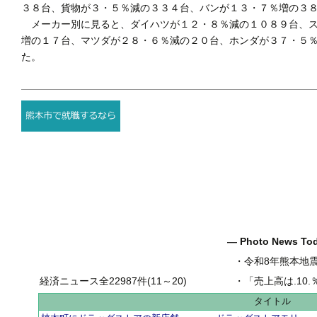
３８台、貨物が３・５％減の３３４台、バンが１３・７％増の３
メーカー別に見ると、ダイハツが１２・８％減の１０８９台、ス
増の１７台、マツダが２８・６％減の２０台、ホンダが３７・５
た。
― Photo News T
・
令和8年熊本地
経済ニュース全22987件(11～20)
・
「売上高は.10.％増の
タイトル