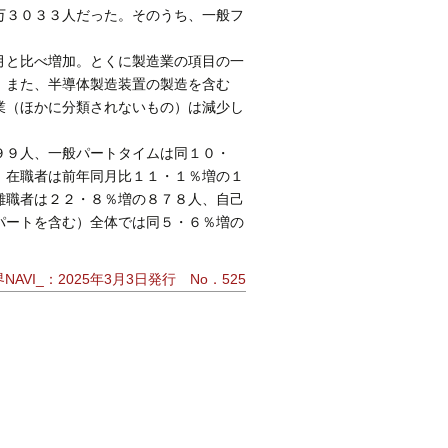
万３０３３人だった。そのうち、一般フ
月と比べ増加。とくに製造業の項目の一
。また、半導体製造装置の製造を含む
業（ほかに分類されないもの）は減少し
９９人、一般パートタイムは同１０・
、在職者は前年同月比１１・１％増の１
離職者は２２・８％増の８７８人、自己
パートを含む）全体では同５・６％増の
AVI_：2025年3月3日発行 No．525