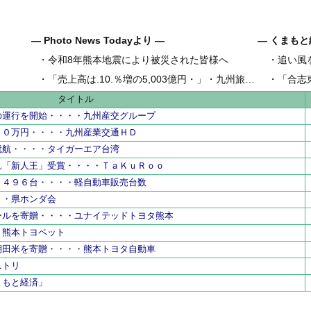
― Photo News Todayより ―
― くまもと
・
令和8年熊本地震により被災された皆様へ
・
追い風
県内地域金
・
「売上高は.10.％増の5,003億円・」・九州旅客鉄道の古宮洋二社長
・
「合志
県内工業団
タイトル
の運行を開始・・・・九州産交グループ
００万円・・・・九州産業交通ＨＤ
就航・・・・タイガーエア台湾
れ「新人王」受賞・・・・ＴａＫｕＲｏｏ
２４９６台・・・・軽自動車販売台数
・・県ホンダ会
ールを寄贈・・・・ユナイテッドトヨタ熊本
・熊本トヨペット
棚田米を寄贈・・・・熊本トヨタ自動車
ニトリ
まもと経済」