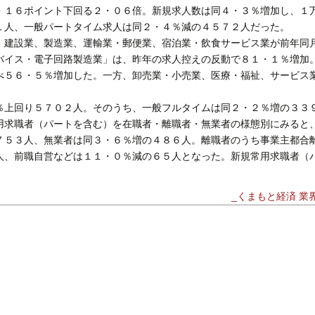
１６ポイント下回る２・０６倍。新規求人数は同４・３％増加し、１
１人、一般パートタイム求人は同２・４％減の４５７２人だった。
建設業、製造業、運輸業・郵便業、宿泊業・飲食サービス業が前年同
バイス・電子回路製造業」は、昨年の求人控えの反動で８１・１％増加
べ５６・５％増加した。一方、卸売業・小売業、医療・福祉、サービス
上回り５７０２人。そのうち、一般フルタイムは同２・２％増の３３
用求職者（パートを含む）を在職者・離職者・無業者の様態別にみると
７５３人、無業者は同３・６％増の４８６人。離職者のうち事業主都合
人、前職自営などは１１・０％減の６５人となった。新規常用求職者（
_くまもと経済 業界N