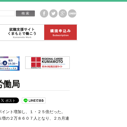
企業白書データ
就職支援サイトくまもとで働こう
購読申込み
労働局
ポイント増加し、１・２５倍だった。
％増の２万８６０７人となり、２カ月連