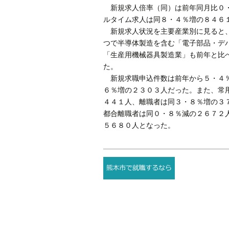
新規求人倍率（同）は前年同月比０・
ルタイム求人は同８・４％増の８４６
新規求人状況を主要産業別に見ると、
つで半導体製造を含む「電子部品・デ
「生産用機械器具製造業」も前年と比
た。
新規求職申込件数は前年から５・４％
６％増の２３０３人だった。また、常
４４１人、離職者は同３・８％増の３
都合離職者は同０・８％減の２６７２
５６８０人となった。