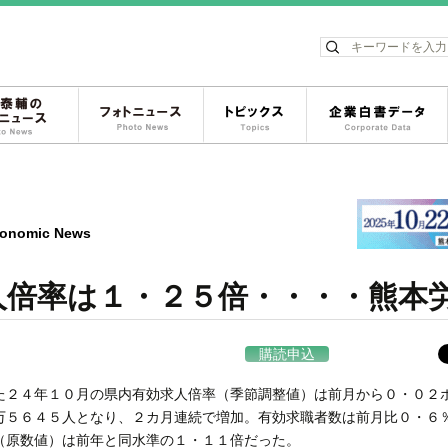
ス
松岡泰輔のフォトニュース
フォトニュース
トピックス
onomic News
人倍率は１・２５倍・・・・熊本
購読申込
２４年１０月の県内有効求人倍率（季節調整値）は前月から０・０２
５６４５人となり、２カ月連続で増加。有効求職者数は前月比０・６
（原数値）は前年と同水準の１・１１倍だった。