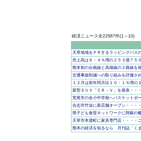
経済ニュース全22987件(1～10)
天草地域をＰＲするラッピングバス
売上高は６・４％増の２５３億７５
熊本初の台南線と高雄線の２路線を
交通事故削減への取り組みを評価さ
１２月は前年同月比１０・１％増の
新型ＳＵＶ「ＣＲ－Ｖ」を発表・・
荒尾市の全小中学校へバスケットボ
合志市竹迫に新店舗オープン・・・
県子ども食堂ネットワークに阿蘇の
天草市本渡町に家具専門店・・・・
熊本の経済を知るなら 月刊誌「く