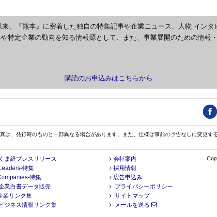
以来、『熊本』に密着した独自の特集記事や企業ニュース、人物 インタ
界や特定企業の動向を知る情報源として、また、事業展開のための情報
購読のお申込みはこちらから
真は、発行時のものと一部異なる場合があります。また、仕様は事前の予告なしに変更す
くま経プレスリリース
会社案内
Copy
Leaders-特集
採用情報
Companies-特集
広告申込み
企業白書データ販売
プライバシーポリシー
企業リンク集
サイトマップ
ビジネス情報リンク集
メールを送る