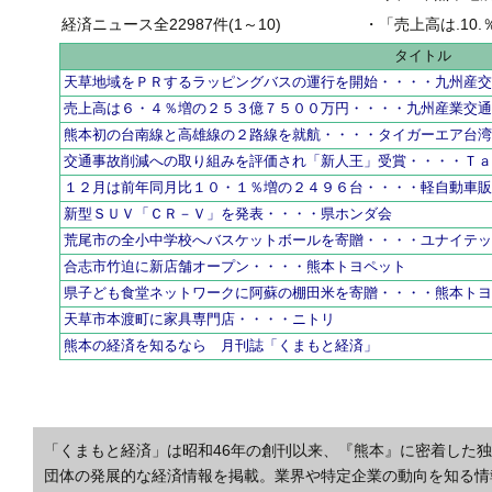
経済ニュース全22987件(1～10)
・
「売上高は.10.％増の
タイトル
天草地域をＰＲするラッピングバスの運行を開始・・・・九州産
売上高は６・４％増の２５３億７５００万円・・・・九州産業交
熊本初の台南線と高雄線の２路線を就航・・・・タイガーエア台
交通事故削減への取り組みを評価され「新人王」受賞・・・・Ｔ
１２月は前年同月比１０・１％増の２４９６台・・・・軽自動車
新型ＳＵＶ「ＣＲ－Ｖ」を発表・・・・県ホンダ会
荒尾市の全小中学校へバスケットボールを寄贈・・・・ユナイテ
合志市竹迫に新店舗オープン・・・・熊本トヨペット
県子ども食堂ネットワークに阿蘇の棚田米を寄贈・・・・熊本ト
天草市本渡町に家具専門店・・・・ニトリ
熊本の経済を知るなら 月刊誌「くまもと経済」
「くまもと経済」は昭和46年の創刊以来、『熊本』に密着した
団体の発展的な経済情報を掲載。業界や特定企業の動向を知る情