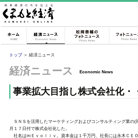
ホーム
経済ニュース
松岡泰輔のフォ
トップ
＞
経済ニュース
経済ニュース
Economic News
事業拡大目指し株式会社化・
ＳＮＳを活用したマーケティングおよびコンサルティング業の(
月１７日付で株式会社化した。
社名は㈱Ｅｖｏｌｉｖ。資本金は１千万円、社長には永木ＣＥＯ