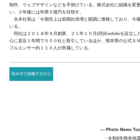
制作、ウェブデザインなどを手掛けている。株式会社に組織を変
い。２年後には年商５億円を目指す。
永木社長は「今期売上は前期比倍増と順調に推移しており、今後
いる。
同社は２０１８年９月創業、２１年１０月(同)Evolivlivを
心に直近１年間で５００社と取引しているほか、熊本県の公式Ｓ
フルエンサー約１１０人が所属している。
― Photo News T
・
令和8年熊本地