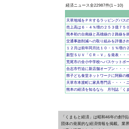
経済ニュース全22987件(1～10)
天草地域をＰＲするラッピングバス
売上高は６・４％増の２５３億７５
熊本初の台南線と高雄線の２路線を
交通事故削減への取り組みを評価さ
１２月は前年同月比１０・１％増の
新型ＳＵＶ「ＣＲ－Ｖ」を発表・・
荒尾市の全小中学校へバスケットボ
合志市竹迫に新店舗オープン・・・
県子ども食堂ネットワークに阿蘇の
天草市本渡町に家具専門店・・・・
熊本の経済を知るなら 月刊誌「く
「くまもと経済」は昭和46年の創刊
団体の発展的な経済情報を掲載。業