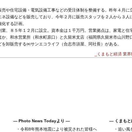
売や住宅設備・電気設備工事などの受注体制を整備する。昨年４月に
エネ設備などを販売しており、今年２月に販売スタッフを２人から３人
強化する計画。
業、８５年１２月に設立。資本金は１千万円。営業拠点は、家電と住
ほか、和水営業所（和水町原口）と久留米支店（福岡県久留米市山川野
どを卸販売する㈱サンエコライフ（合志市須屋、同社長）がある。
_くまもと経済 業界N
― Photo News Todayより ―
― くまもと
・
令和8年熊本地震により被災された皆様へ
・
追い風