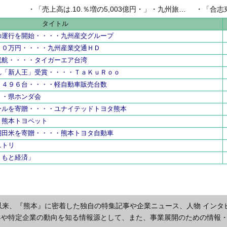
県内地域金
・
「売上高は.10.％増の5,003億円・」・九州旅客鉄道の古宮洋二社長
・
「合志
県内工業団
タイトル
の運行を開始・・・・九州産交グループ
００万円・・・・九州産業交通ＨＤ
就航・・・・タイガーエア台湾
れ「新人王」受賞・・・・ＴａＫｕＲｏｏ
２４９６台・・・・軽自動車販売台数
・・県ホンダ会
ールを寄贈・・・・ユナイテッドトヨタ熊本
・熊本トヨペット
棚田米を寄贈・・・・熊本トヨタ自動車
ニトリ
まもと経済」
以来、『熊本』に密着した独自の特集記事や企業ニュース、人物 インタ
界や特定企業の動向を知る情報源として、また、事業展開のための情報