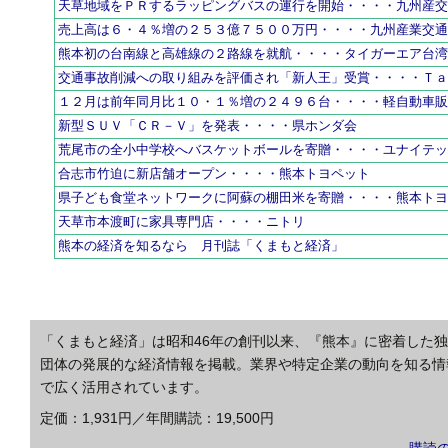
天草地域をＰＲするラッピングバスの運行を開始・・・・九州産
売上高は６・４％増の２５３億７５００万円・・・・九州産業交
熊本初の台南線と高雄線の２路線を就航・・・・タイガーエア台
交通事故削減への取り組みを評価され「新人王」受賞・・・・Ｔ
１２月は前年同月比１０・１％増の２４９６台・・・・軽自動車
新型ＳＵＶ「ＣＲ－Ｖ」を発表・・・・県ホンダ会
荒尾市の全小中学校へバスケットボールを寄贈・・・・ユナイテ
合志市竹迫に新店舗オープン・・・・熊本トヨペット
県子ども食堂ネットワークに阿蘇の棚田米を寄贈・・・・熊本ト
天草市本渡町に家具専門店・・・・ニトリ
熊本の経済を知るなら 月刊誌「くまもと経済」
「くまもと経済」は昭和46年の創刊以来、『熊本』に密着した
団体の発展的な経済情報を掲載。業界や特定企業の動向を知る情
で広く活用されています。
定価：1,931円／年間購読：19,500円
購読