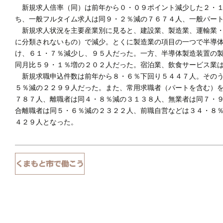
新規求人倍率（同）は前年から０・０９ポイント減少した２・１
ち、一般フルタイム求人は同９・２％減の７６７４人、一般パー
新規求人状況を主要産業別に見ると、建設業、製造業、運輸業・
に分類されないもの）で減少。とくに製造業の項目の一つで半導
け、６１・７％減少し、９５人だった。一方、半導体製造装置の
同月比５９・１％増の２０２人だった。宿泊業、飲食サービス業
新規求職申込件数は前年から８・６％下回り５４４７人。そのう
５％減の２２９９人だった。また、常用求職者（パートを含む）
７８７人、離職者は同４・８％減の３１３８人、無業者は同７・
合離職者は同５・６％減の２３２２人、前職自営などは３４・８
４２９人となった。