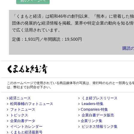
前のページへ
「くまもと経済」は昭和46年の創刊以来、『熊本』に密着した
団体の発展的な経済情報を掲載。業界や特定企業の動向を知る情
で広く活用されています。
定価：1,931円／年間購読：19,500円
購読
このホームページで使用されている商品媒体等の写真は、発行時のものと一部異なる
は、弊社までお問合せ下さい。
経済ニュース
くま経プレスリリース
松岡泰輔のフォトニュース
Leaders-特集
フォトニュース
Companies-特集
トピックス
企業白書データ販売
企業白書データ
企業リンク集
イベントカレンダー
ビジネス情報リンク集
くまもと経済最新号