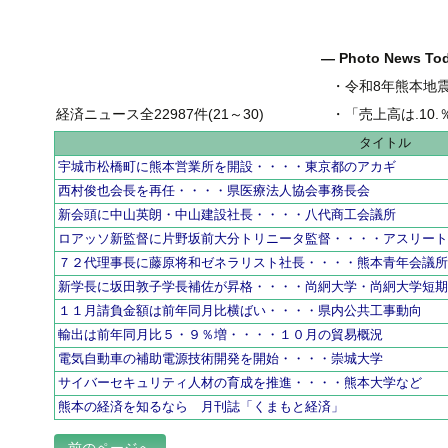
― Photo News T
・
令和8年熊本地
経済ニュース全22987件(21～30)
・
「売上高は.10.％増の
タイトル
宇城市松橋町に熊本営業所を開設・・・・東京都のアカギ
西村俊也会長を再任・・・・県医療法人協会事務長会
新会頭に中山英朗・中山建設社長・・・・八代商工会議所
ロアッソ新監督に片野坂前大分トリニータ監督・・・・アスリー
７２代理事長に藤原将和ゼネラリスト社長・・・・熊本青年会議
新学長に坂田敦子学長補佐が昇格・・・・尚絅大学・尚絅大学短
１１月請負金額は前年同月比横ばい・・・・県内公共工事動向
輸出は前年同月比５・９％増・・・・１０月の貿易概況
電気自動車の補助電源技術開発を開始・・・・崇城大学
サイバーセキュリティ人材の育成を推進・・・・熊本大学など
熊本の経済を知るなら 月刊誌「くまもと経済」