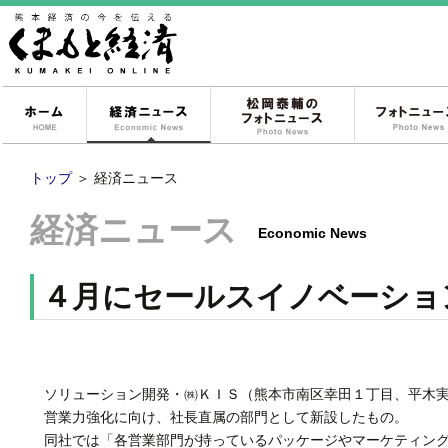
ホーム
経済ニュース
松岡泰輔のフォ
トップ
＞
経済ニュース
経済ニュース
Economic News
４月にセールスイノベーショ
ソリューション開発・㈱ＫＩＳ（熊本市南区幸田１丁目、平木実
営業力強化に向け、社長直属の部門として新設したもの。
同社では「各営業部門が持っているパッケージやマーケティング