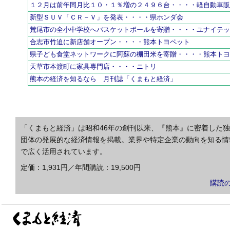
１２月は前年同月比１０・１％増の２４９６台・・・・軽自動車
新型ＳＵＶ「ＣＲ－Ｖ」を発表・・・・県ホンダ会
荒尾市の全小中学校へバスケットボールを寄贈・・・・ユナイテ
合志市竹迫に新店舗オープン・・・・熊本トヨペット
県子ども食堂ネットワークに阿蘇の棚田米を寄贈・・・・熊本ト
天草市本渡町に家具専門店・・・・ニトリ
熊本の経済を知るなら 月刊誌「くまもと経済」
「くまもと経済」は昭和46年の創刊以来、『熊本』に密着した
団体の発展的な経済情報を掲載。業界や特定企業の動向を知る情
で広く活用されています。
定価：1,931円／年間購読：19,500円
購読