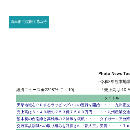
― Photo News T
・
令和8年熊本地
経済ニュース全22987件(1～10)
・
「売上高は.10.％増の
タイトル
天草地域をＰＲするラッピングバスの運行を開始・・・・九州産
売上高は６・４％増の２５３億７５００万円・・・・九州産業交
熊本初の台南線と高雄線の２路線を就航・・・・タイガーエア台
交通事故削減への取り組みを評価され「新人王」受賞・・・・Ｔ