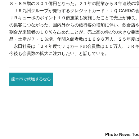
８・８％増の３０１億円となった。２１年の開業から３年連続の
ＪＲ九州グループが発行するクレジットカード・ＪＱ CARDの
ＪＲキューポのポイント１０倍施策も実施したことで売上が伸長
の集客につながった。国内外からの旅行客の増加に伴い、飲食店
割合が来館者の１０％を占めたことが、売上高の伸びの大きな要
品・土産が７・１％増。年間入館者数は１６９６万人。２５年度
永田社長は「２４年度でＪＱカードの会員数は１０万人、ＪＲキ
今後も会員数の拡大に注力したい」と話している。
― Photo News T