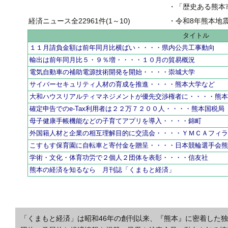
・
「歴史ある熊本市の壷井
経済ニュース全22961件(1～10)
・
令和8年熊本地
タイトル
１１月請負金額は前年同月比横ばい・・・・県内公共工事動向
輸出は前年同月比５・９％増・・・・１０月の貿易概況
電気自動車の補助電源技術開発を開始・・・・崇城大学
サイバーセキュリティ人材の育成を推進・・・・熊本大学など
大和ハウスリアルティマネジメントが優先交渉権者に・・・・熊
確定申告でのe-Tax利用者は２２万７２００人・・・・熊本国税局
母子健康手帳機能などの子育てアプリを導入・・・・錦町
外国籍人材と企業の相互理解目的に交流会・・・・ＹＭＣＡフィ
こすもす保育園に自転車と寄付金を贈呈・・・・日本競輪選手会
学術・文化・体育功労で２個人２団体を表彰・・・・信友社
熊本の経済を知るなら 月刊誌「くまもと経済」
「くまもと経済」は昭和46年の創刊以来、『熊本』に密着した