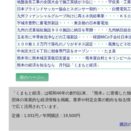
地盤改良工事の全国大会で施工実績が３位に・・・・宇佐美・工
日本ブラインドサッカー協会とスポンサー契約・・・・白鷺電気
九州フィナンシャルグループ向けに再エネ供給事業・・・・ＫＳ
宇城市豊野に蓄電所新設・・・・東京都の日本蓄電池
九州の児童福祉施設９００施設に納豆を寄贈・・・・九州納豆組
玉名市に半導体洗浄などの工場新設・・・・韓国MiCo子会社日本
１００枚１２万円で落札のノリがギネス認定・・・・風雅など３
中央区大江６丁目に朝食専門店をオープン・・・・たま喜
熊本市に熊本城災害復旧支援金・・・・熊本屋台村とキリンビー
熊本の経済を知るなら 月刊誌「くまもと経済」
前のページへ
「くまもと経済」は昭和46年の創刊以来、『熊本』に密着した
団体の発展的な経済情報を掲載。業界や特定企業の動向を知る情
で広く活用されています。
定価：1,931円／年間購読：19,500円
購読