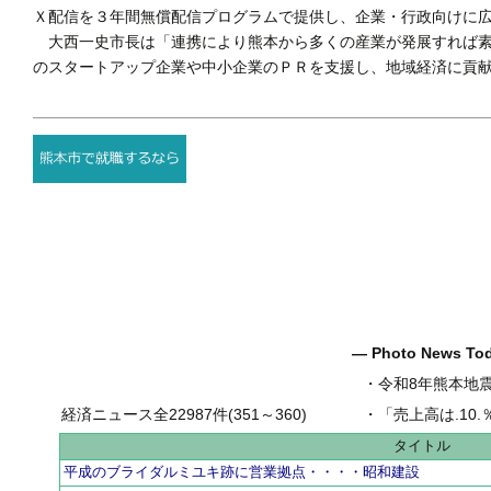
Ｘ配信を３年間無償配信プログラムで提供し、企業・行政向けに
大西一史市長は「連携により熊本から多くの産業が発展すれば素
のスタートアップ企業や中小企業のＰＲを支援し、地域経済に貢
― Photo News T
・
令和8年熊本地
経済ニュース全22987件(351～360)
・
「売上高は.10.％増の
タイトル
平成のブライダルミユキ跡に営業拠点・・・・昭和建設