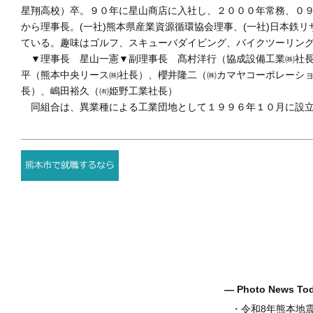
星翔高校）卒。９０年に星山商店に入社し、２０００年常務、０
から理事長。(一社)熊本県産業資源循環協会理事、(一社)日本鉄
ている。趣味はゴルフ、スキューバダイビング、バイクツーリン
▼理事長 星山一憲▼副理事長 髙村洋行（協成設備工業㈱社長
平（熊本中央リース㈱社長）、櫻井隆二（㈱カマヤコーポレーシ
長）、嶋田裕久（㈲姫野工業社長）
同組合は、異業種による工業団地として１９９６年１０月に設立
― Photo News T
・
令和8年熊本地