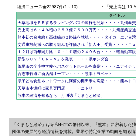
経済ニュース全22987件(1～10)
・
「売上高は.10.％増の
タイトル
天草地域をＰＲするラッピングバスの運行を開始・・・・九州産
売上高は６・４％増の２５３億７５００万円・・・・九州産業交
熊本初の台南線と高雄線の２路線を就航・・・・タイガーエア台
交通事故削減への取り組みを評価され「新人王」受賞・・・・Ｔ
１２月は前年同月比１０・１％増の２４９６台・・・・軽自動車
新型ＳＵＶ「ＣＲ－Ｖ」を発表・・・・県ホンダ会
荒尾市の全小中学校へバスケットボールを寄贈・・・・ユナイテ
合志市竹迫に新店舗オープン・・・・熊本トヨペット
県子ども食堂ネットワークに阿蘇の棚田米を寄贈・・・・熊本ト
天草市本渡町に家具専門店・・・・ニトリ
熊本の経済を知るなら 月刊誌「くまもと経済」
「くまもと経済」は昭和46年の創刊以来、『熊本』に密着した
団体の発展的な経済情報を掲載。業界や特定企業の動向を知る情