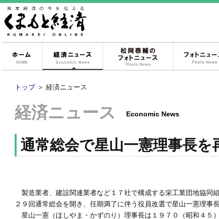
ホーム
経済ニュース
松岡泰輔のフォ
トップ
＞
経済ニュース
経済ニュース
Economic News
通常総会で星山一憲理事長を
製造業者、建設関連業者など１７社で構成する栄工業団地協同組
２９回通常総会を開き、任期満了に伴う役員改選で星山一憲理事
星山一憲（ほしやま・かずのり）理事長は１９７０（昭和４５）