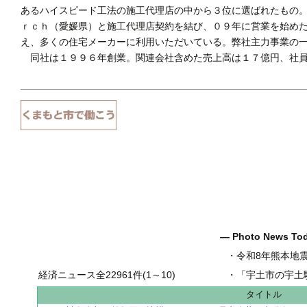
あるハイスピード工法の施工代理店の中から３位に選ばれたもの
ｒｃｈ（愛媛県）と施工代理店契約を結び、０９年に営業を始め
え、多くの住宅メーカーに利用いただいている。弊社主力事業の
同社は１９９６年創業。関連会社含めた売上高は１７億円、社員
― Photo News T
・
令和8年熊本地
経済ニュース全22961件(1～10)
・
「宇土市の宇土駅前一
タイトル