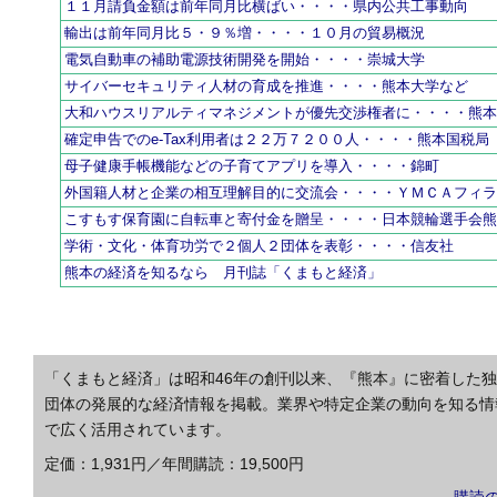
１１月請負金額は前年同月比横ばい・・・・県内公共工事動向
輸出は前年同月比５・９％増・・・・１０月の貿易概況
電気自動車の補助電源技術開発を開始・・・・崇城大学
サイバーセキュリティ人材の育成を推進・・・・熊本大学など
大和ハウスリアルティマネジメントが優先交渉権者に・・・・熊
確定申告でのe-Tax利用者は２２万７２００人・・・・熊本国税局
母子健康手帳機能などの子育てアプリを導入・・・・錦町
外国籍人材と企業の相互理解目的に交流会・・・・ＹＭＣＡフィ
こすもす保育園に自転車と寄付金を贈呈・・・・日本競輪選手会
学術・文化・体育功労で２個人２団体を表彰・・・・信友社
熊本の経済を知るなら 月刊誌「くまもと経済」
「くまもと経済」は昭和46年の創刊以来、『熊本』に密着した
団体の発展的な経済情報を掲載。業界や特定企業の動向を知る情
で広く活用されています。
定価：1,931円／年間購読：19,500円
購読