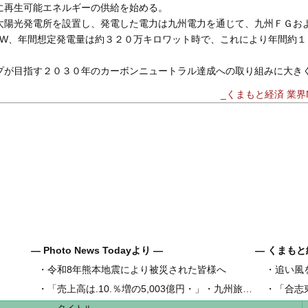
に再生可能エネルギーの供給を始める。
陽光発電所を設置し、発電した電力は九州電力を通じて、九州ＦＧお
kW、年間想定発電量は約３２０万キロワット時で、これにより年間約１
が目指す２０３０年のカーボンニュートラル達成への取り組みに大き
_くまもと経済 業界N
― Photo News Todayより ―
― くまもと
・
令和8年熊本地震により被災された皆様へ
・
追い風
県内地域金
・
「売上高は.10.％増の5,003億円・」・九州旅客鉄道の古宮洋二社長
・
「合志
県内工業団