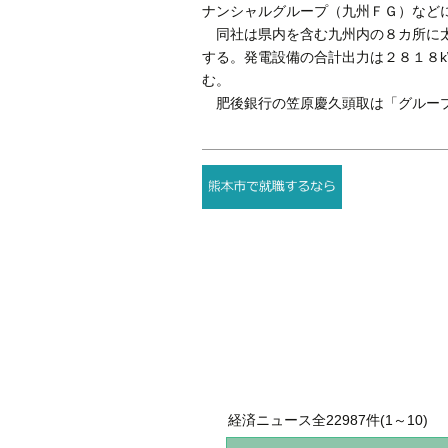
ナンシャルグループ（九州ＦＧ）など
同社は県内を含む九州内の８カ所に太
する。発電設備の合計出力は２８１８
む。
肥後銀行の笠原慶久頭取は「グループ
経済ニュース全22987件(1～10)