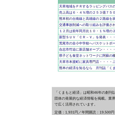
天草地域をＰＲするラッピングバス
売上高は６・４％増の２５３億７５
熊本初の台南線と高雄線の２路線を
交通事故削減への取り組みを評価さ
１２月は前年同月比１０・１％増の
新型ＳＵＶ「ＣＲ－Ｖ」を発表・・
荒尾市の全小中学校へバスケットボ
合志市竹迫に新店舗オープン・・・
県子ども食堂ネットワークに阿蘇の
天草市本渡町に家具専門店・・・・
熊本の経済を知るなら 月刊誌「く
「くまもと経済」は昭和46年の創刊
団体の発展的な経済情報を掲載。業
で広く活用されています。
定価：1,931円／年間購読：19,500円