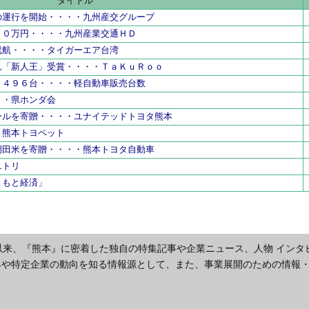
タイトル
の運行を開始・・・・九州産交グループ
００万円・・・・九州産業交通ＨＤ
就航・・・・タイガーエア台湾
れ「新人王」受賞・・・・ＴａＫｕＲｏｏ
２４９６台・・・・軽自動車販売台数
・・県ホンダ会
ールを寄贈・・・・ユナイテッドトヨタ熊本
・熊本トヨペット
棚田米を寄贈・・・・熊本トヨタ自動車
ニトリ
まもと経済」
以来、『熊本』に密着した独自の特集記事や企業ニュース、人物 インタ
界や特定企業の動向を知る情報源として、また、事業展開のための情報