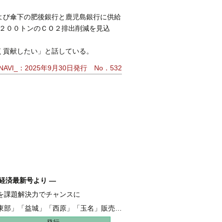
よび傘下の肥後銀行と鹿児島銀行に供給
２００トンのＣＯ２排出削減を見込
く貢献したい」と話している。
AVI_：2025年9月30日発行 No．532
経済最新号より ―
を課題解決力でチャンスに
融 伴走支援強化し、新たな資金需要を開拓
東部」「益城」「西原」「玉名」販売好調
地 全206haうち65haが分譲開始