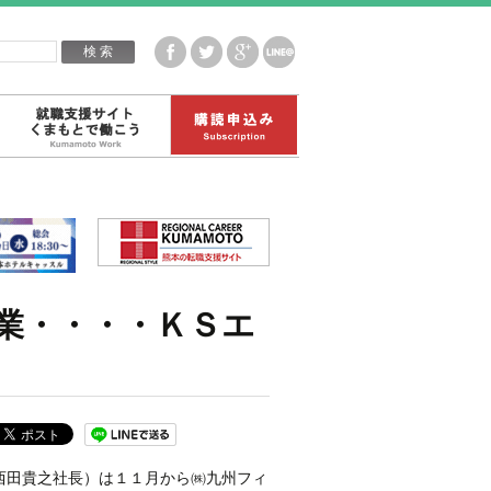
企業白書データ
就職支援サイトくまもとで働こう
購読申込み
業・・・・ＫＳエ
西田貴之社長）は１１月から㈱九州フィ