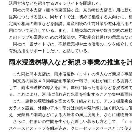
活用方法などを紹介するＷｅｂサイトを開設した。
同社の熊本支店（熊本市東区錦ヶ丘、奈良崎稔支店長）用に新た
提案につなげる狙い。同サイトでは、初めて相続する人向けに、
定義や相続の期限などを解説。遺産相続の生前対策や遊休地活用
用について紹介している。また、土地売却の方法や媒介契約の種
とのトラブル回避のための対策法や、不動産会社選びの留意点な
同社は「当サイトでは、不動産売却や土地活用のコツを紹介して
有効活用をサポートしたい」と話している。
雨水浸透桝導入など新規３事業の推進を
また同社熊本支店は、雨水浸透桝（ます）の導入など新規３事業
同支店の開設４０周年記念事業の一環で、同社が施工する賃貸の
して、雨水浸透桝の導入を計画。屋根に降った雨水などを浸透桝
る。これにより、河川に流れ込む水量を抑制することで集中豪雨
また、建物の環境性能を高める取り組みとして、アルミ樹脂複合
ガラスを設置。外側のアルミ部分は雨風や紫外線に強く耐久性に
え、光熱費の削減などによる入居者の満足度向上、さらに建物自
さらに、住まいの空間を生かした新しい暮らし方として、「ｎｅ
スペースとステップを組み込み、クローゼットスペースとして使