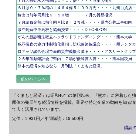
７月の有効求人倍率は１・１７倍・・・・熊本労働局
６月は０・７％増の１４６４億５１００万円・・・・九州百貨店
輸出は前年同月比９・５％増・・・・７月の貿易概況
７月請負金額は前年同月比９・２％減・・・・県内公共工事動向
県立阿蘇中央高校と協働授業・・・・D-HORIZON
がんの新診断法確立へクラウドファンディング・・・・熊本大学
犯罪捜査の協力体制強化目指し防犯連絡協議会・・・・県レンタ
ロアッソ試合会場で豪雨災害義援金募る・・・・アスリートクラ
２５年酒類鑑評会で県内１７場が優等賞入賞・・・・熊本国税局
熊本の経済を知るなら 月刊誌「くまもと経済」
前のページへ
「くまもと経済」は昭和46年の創刊以来、『熊本』に密着した
団体の発展的な経済情報を掲載。業界や特定企業の動向を知る情
で広く活用されています。
定価：1,931円／年間購読：19,500円
購読