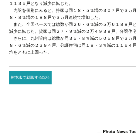
１１３５戸となり減少に転じた。
内訳を個別にみると、持家は同１８・５％増の３０７戸で３カ月
８・８％増の１８８戸で３カ月連続で増加した。
また、全国ベースでは総数が同２６・６％減の５万６１８８戸と
減少に転じた。貸家は同２７・９％減の２万４９３９戸、分譲住
さらに、九州管内は総数が同３５・８％減の５０５８戸で３カ月
８・６％減の２３９４戸、分譲住宅は同１８・３％減の１１６４
均をともに上回った。
― Photo News T