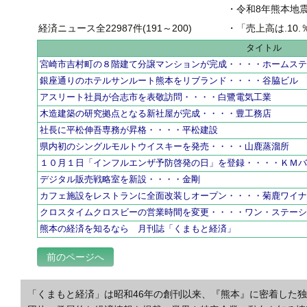
・
令和8年熊本地
経済ニュース全22987件(191～200)
・
「売上高は.10.％増の
タイトル
宮崎市吉村町の８階建て分譲マンションが完成・・・・ホームス
銀座通りのホテルサンルート熊本をリブランド・・・・谷脇ビル
アスリート社員が合志市を表敬訪問・・・・白鷺電気工業
木造建築の研究拠点となる新社屋が完成・・・・豊工務店
社長に平松伸吾専務が昇格・・・・平松建設
県内初のシングルモルトウイスキーを発売・・・・山鹿蒸溜所
１０月１日「インフルエンザ予防啓発の日」を登録・・・・ＫＭ
デジタル販売戦略室を新設・・・・金剛
カフェ施設をレストランに全面改装しオープン・・・・菊鹿ワイ
クロスタイムクロスビーの営業時間を変更・・・・ワン・ステー
熊本の経済を知るなら 月刊誌「くまもと経済」
前のページへ
「くまもと経済」は昭和46年の創刊以来、『熊本』に密着した